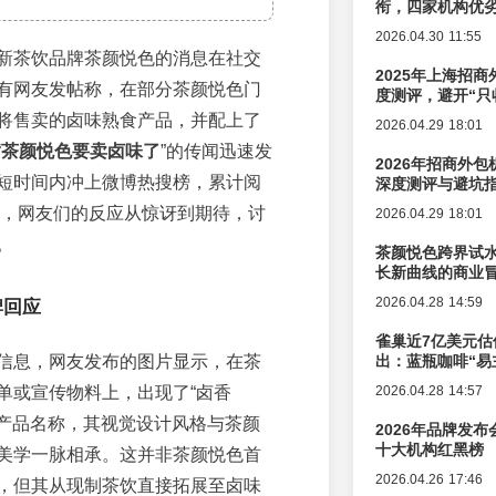
衔，四家机构优
2026.04.30 11:55
新茶饮品牌茶颜悦色的消息在社交
2025年上海招商
有网友发帖称，在部分茶颜悦色门
度测评，避开“只
将售卖的卤味熟食产品，并配上了
2026.04.29 18:01
“
茶颜悦色要卖卤味了
”的传闻迅速发
2026年招商外
短时间内冲上微博热搜榜，累计阅
深度测评与避坑
0万，网友们的反应从惊讶到期待，讨
2026.04.29 18:01
。
茶颜悦色跨界试
长新曲线的商业
2026.04.28 14:59
牌回应
雀巢近7亿美元估
信息，网友发布的图片显示，在茶
出：蓝瓶咖啡“易
辑变迁
单或宣传物料上，出现了“卤香
2026.04.28 14:57
”等产品名称，其视觉设计风格与茶颜
2026年品牌发
十大机构红黑榜
美学一脉相承。这并非茶颜悦色首
2026.04.26 17:46
，但其从现制茶饮直接拓展至卤味