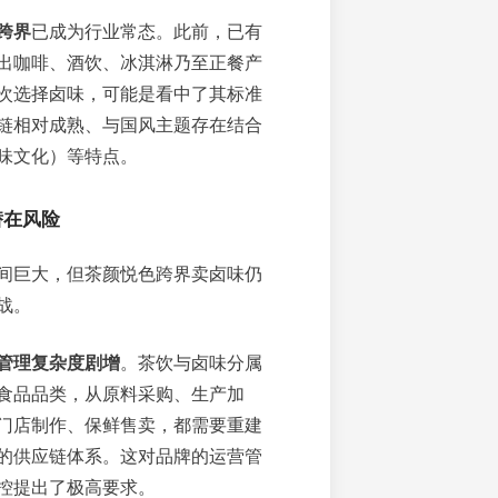
跨界
已成为行业常态。此前，已有
出咖啡、酒饮、冰淇淋乃至正餐产
次选择卤味，可能是看中了其标准
链相对成熟、与国风主题存在结合
味文化）等特点。
潜在风险
间巨大，但茶颜悦色跨界卖卤味仍
战。
管理复杂度剧增
。茶饮与卤味分属
食品品类，从原料采购、生产加
门店制作、保鲜售卖，都需要重建
的供应链体系。这对品牌的运营管
控提出了极高要求。