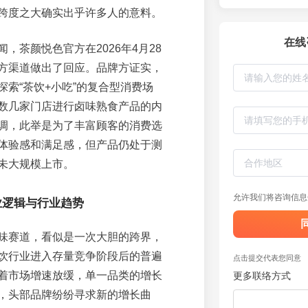
跨度之大确实出乎许多人的意料。
在线
，茶颜悦色官方在2026年4月28
方渠道做出了回应。品牌方证实，
探索“茶饮+小吃”的复合型消费场
数几家门店进行卤味熟食产品的内
调，此举是为了丰富顾客的消费选
体验感和满足感，但产品仍处于测
未大规模上市。
允许我们将咨询信息
业逻辑与行业趋势
味赛道，看似是一次大胆的跨界，
饮行业进入存量竞争阶段后的普遍
点击提交代表您同意
着市场增速放缓，单一品类的增长
更多联络方式
，头部品牌纷纷寻求新的增长曲