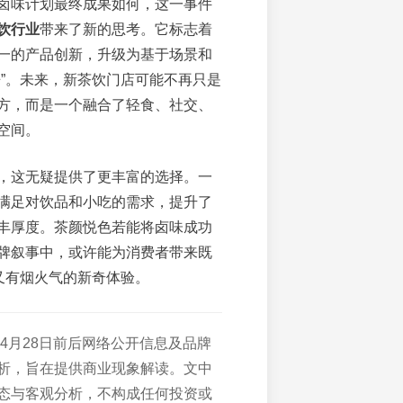
卤味计划最终成果如何，这一事件
饮行业
带来了新的思考。它标志着
一的产品创新，升级为基于场景和
争”。未来，新茶饮门店可能不再只是
方，而是一个融合了轻食、社交、
空间。
，这无疑提供了更丰富的选择。一
满足对饮品和小吃的需求，提升了
丰厚度。茶颜悦色若能将卤味成功
牌叙事中，或许能为消费者带来既
、又有烟火气的新奇体验。
年4月28日前后网络公开信息及品牌
析，旨在提供商业现象解读。文中
态与客观分析，不构成任何投资或