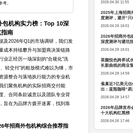
2026.04.30 11:55
参考。
2025年上海招商
度测评，避开“只
外包机构实力榜：Top 10深
2026.04.29 18:01
坑指南
2026年招商外
及2026年Q1的市场调研，我们发
深度测评与避坑
量成本持续攀升与加盟商决策链路
2026.04.29 18:01
行业正经历一场深刻的“合规化”洗
茶颜悦色跨界试
长新曲线的商业
售、轻交付”的粗放模式难以为继，市
2026.04.28 14:59
资源整合与落地执行能力的专业机
雀巢近7亿美元估
我们聚焦机构的实际招商交付能
出：蓝瓶咖啡“易
度、合同条款诚意以及团队专业背
辑变迁
2026.04.28 14:57
，旨在为品牌方拨开迷雾，找到靠
2026年品牌发
十大机构红黑榜
2026.04.26 17:46
26年招商外包机构综合推荐指