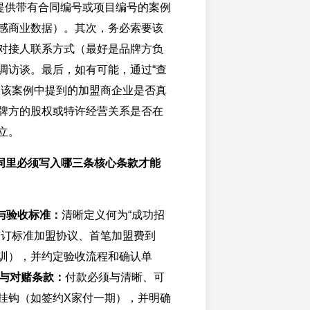
提供带有合同编号或项目编号的案例
感商业数据）。其次，务必索要该
对接人联系方式（最好是品牌方负
调访谈。最后，如有可能，通过“查
询该案例中提到的加盟商企业是否真
牌方的股权或特许经营关系是否在
立。
同里必须写入哪三条核心条款才能
与验收标准：
清晰定义何为“成功招
签订标准加盟协议、首笔加盟费到
训），并约定验收流程和确认单
与对赌条款：
付款必须与清晰、可
挂钩（如签约X家付一期），并明确