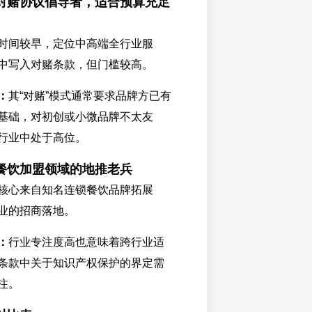
对赌协议倡导者，适合预算充足
时间较早，定位中高端全行业服
中写入对赌条款，但门槛较高。
：
其“对赌”模式通常要求品牌方已有
基础，对初创或小微品牌不太友
行业中处于高位。
餐饮加盟领域的地推老兵
核心来自知名连锁餐饮品牌拓展
业的招商落地。
：
行业专注度高也意味着跨行业适
条款中关于知识产权保护的界定需
注。