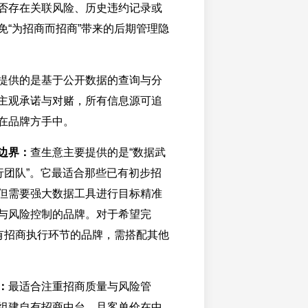
否存在关联风险、历史违约记录或
免“为招商而招商”带来的后期管理隐
提供的是基于公开数据的查询与分
主观承诺与对赌，所有信息源可追
在品牌方手中。
边界：
查生意主要提供的是“数据武
执行团队”。它最适合那些已有初步招
但需要强大数据工具进行目标精准
与风险控制的品牌。对于希望完
所有招商执行环节的品牌，需搭配其他
：
最适合注重招商质量与风险管
组建自有招商中台、且客单价在中