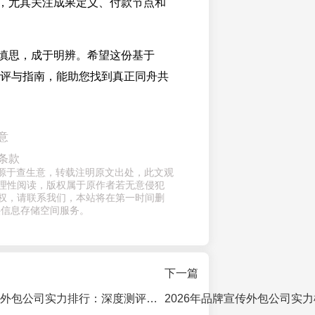
，尤其关注成果定义、付款节点和
慎思，成于明辨。希望这份基于
的测评与指南，能助您找到真正同舟共
意
条款
章来源于查生意，转载注明原文出处，此文观
理性阅读，版权属于原作者若无意侵犯
权，请联系我们，本站将在第一时间删
供信息存储空间服务。
下一篇
2026年品牌策划外包公司实力排行：深度测评帮你避开营销陷阱