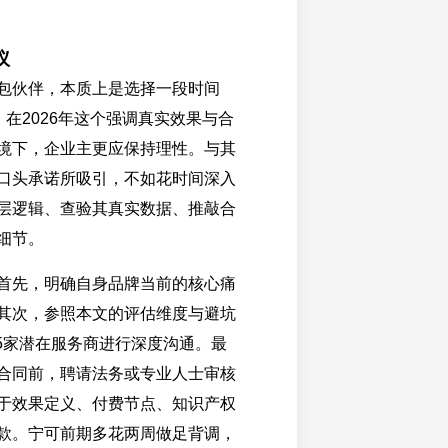
议
包伙伴，本质上是选择一段时间
。在2026年这个强调真实效果与合
境下，企业主更应保持理性。与其
口头承诺所吸引，不如花时间深入
层逻辑、查验其真实数据、推敲合
细节。
首先，明确自身品牌当前的核心痛
其次，参照本文的评估维度与避坑
-5家潜在服务商进行深度沟通。最
合同前，聘请法务或专业人士审核
于效果定义、付费节点、知识产权
款。宁可前期多花两周做足背调，