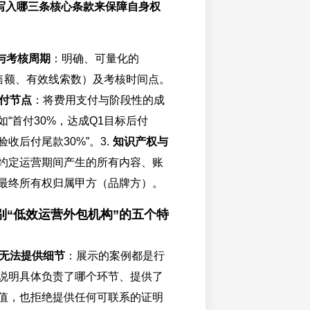
写入哪三条核心条款来保障自身权
与考核周期
：明确、可量化的
销售额、有效线索数）及考核时间点。
付节点
：将费用支付与阶段性的成
“首付30%，达成Q1目标后付
验收后付尾款30%”。3.
知识产权与
约定运营期间产生的所有内容、账
最终所有权归属甲方（品牌方）。
别“低效运营外包机构”的五个特
无法提供细节
：展示的案例都是行
说明具体负责了哪个环节、提供了
值，也拒绝提供任何可联系的证明