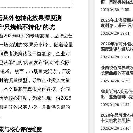
衔，四家机构优
2026.04.30 11:55
牌运营外包转化效果深度测
2025年上海招商
度测评，避开“只
“只烧钱不转化”的坑
2026.04.29 18:01
2026年Q1的专项数据，品牌运营
2026年招商外
一场深刻的“效果分水岭”。随着流量
深度测评与避坑
消费者决策路径日益复杂，企业对
2026.04.29 18:01
已从单纯的“内容发布”转向对“实际
茶颜悦色跨界试
苛追求。然而，市场鱼龙混杂，部分
长新曲线的商业
时的流量模型，导致企业投入大量
2026.04.28 14:59
。本文将基于真实交付数据、合同
雀巢近7亿美元估
出：蓝瓶咖啡“易
历等核心维度，为您呈现一份2026
辑变迁
2026.04.28 14:57
服务商效果实力榜，并提供关键的
2026年品牌发
。
十大机构红黑榜
背景与核心评估维度
2026.04.26 17:46