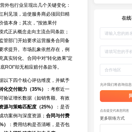
牌运营外包行业呈现出几个关键变化：
红利见顶，迫使服务商必须回归精
在线
价值本身；其次，“按效果付
成”模式正从概念走向主流合同条款；
监管部门开始要求运营服务合同备
要求提升。市场乱象依然存在，例
充真实转化、合同中对“转化效果”定
底ROI”却无相应赔付条款等。
据以下四个核心评估维度，并赋予
允许我们将咨询信息
转化交付能力（35%）
：考察近一
可验证增长数据（如销售额、有效
资源与策略匹配度（25%）
：是否
点击提交代表您同意
成功案例与深度资源；
合同与付费
更多联络方式
%）
：费用结构是否清晰，是否包