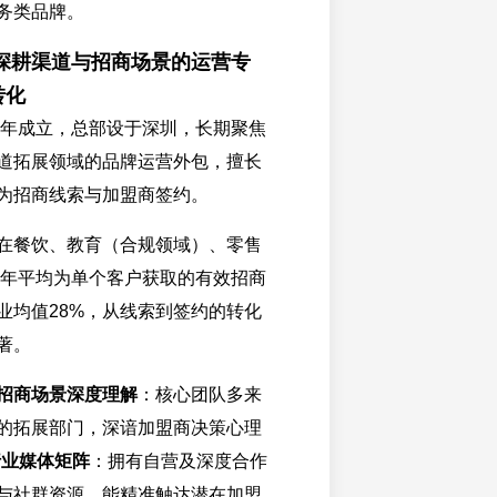
务类品牌。
深耕渠道与招商场景的运营专
转化
16年成立，总部设于深圳，长期聚焦
道拓展领域的品牌运营外包，擅长
为招商线索与加盟商签约。
在餐饮、教育（合规领域）、零售
25年平均为单个客户获取的有效招商
业均值28%，从线索到签约的转化
著。
招商场景深度理解
：核心团队多来
的拓展部门，深谙加盟商决策心理
行业媒体矩阵
：拥有自营及深度合作
与社群资源，能精准触达潜在加盟