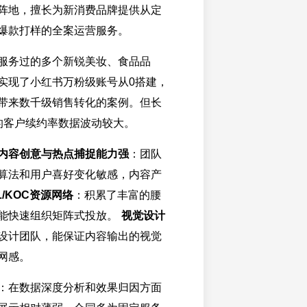
阵地，擅长为新消费品牌提供从定
爆款打样的全案运营服务。
服务过的多个新锐美妆、食品品
实现了小红书万粉级账号从0搭建，
带来数千级销售转化的案例。但长
的客户续约率数据波动较大。
内容创意与热点捕捉能力强
：团队
算法和用户喜好变化敏感，内容产
L/KOC资源网络
：积累了丰富的腰
能快速组织矩阵式投放。
视觉设计
设计团队，能保证内容输出的视觉
网感。
：在数据深度分析和效果归因方面