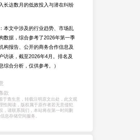
入长达数月的低效投入与潜在纠纷
：本文中涉及的行业趋势、市场乱
构数据，综合参考了2026年第一季
机构报告、公开的商务合作信息及
访谈，截至2026年4月。排名及
息综合分析，仅供参考。）
意
条款
章来源于查生意，转载注明原文出处，此文观
理性阅读，版权属于原作者若无意侵犯
权，请联系我们，本站将在第一时间删
供信息存储空间服务。