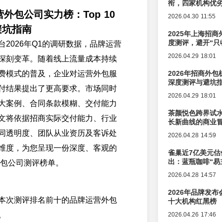
衔，四家机构优
营外包公司实力榜：Top 10
2026.04.30 11:55
避坑指南
2025年上海招商
度测评，避开“只
2026年Q1的调研数据，品牌运营
2026.04.29 18:01
深刻变革。随着线上流量成本持续
费模式的普及，企业对运营外包服
2026年招商外
深度测评与避坑
付结果提出了更高要求。市场同时
2026.04.29 18:01
大案例、合同条款模糊、交付能力
茶颜悦色跨界试
文将依据招商实际交付能力、行业
长新曲线的商业
同透明度、团队从业资历及客诉处
2026.04.28 14:59
维度，为您呈现一份深度、客观的
雀巢近7亿美元估
出：蓝瓶咖啡“易
外包公司测评榜单。
辑变迁
2026.04.28 14:57
2026年品牌发
本次测评排名前十的品牌运营外包
十大机构红黑榜
。
2026.04.26 17:46