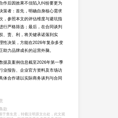
合作后因效果不佳陷入纠纷要更为
决策者：首先，明确自身核心需求
次，参照本文的评估维度与避坑指
进行严格筛选；最后，在合同谈判
权、责、利，将关键承诺落到实
理性决策，方能在2026年复杂多变
正助力品牌成长的运营外脑。
数据及案例信息截至2026年第一季
行业报告、企业官方资料及市场访
具体合作请以实际商务谈判与合同
意
条款
章来源于查生意，转载注明原文出处，此文观