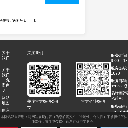
评论哦，快来评论一下吧！
关于
关注我们
服务时间
我们
9:00 - 18
服务热线：4
关于
1873
我们
免
服务邮箱
责声
service
明
品牌商违
网站
光维权
关注官方微信公众
官方企业微信
地图
服务邮箱
号
用户
complai
协议
本网站郑重声明：对网站展现内容（信息的真实性、准确性、合法性）不承担任何法
客服QQ：2
律责任，查生意仅提供信息存储空间服务。
联系
商务合作