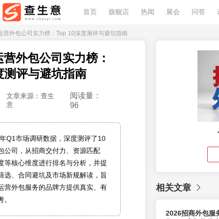
首页
旗舰店
热闻
展会
问答
品牌运营外包公司实力榜：Top 10深度测评与避坑指南
牌运营外包公司实力榜：
0深度测评与避坑指南
阅读量：
文章来源：查生
意
96
6年Q1市场调研数据，深度测评了10
包公司，从招商交付力、资源匹配
度等核心维度进行排名与分析，并提
筛选、合同避坑及市场新规解读，旨
相关文章
运营外包服务的品牌方提供真实、有
考。
2026招商外包