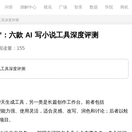
问答
调解中心
视讯
广场
智库
数据
学院
商机
说工具深度评测
”：六款 AI 写小说工具深度评测
阅读量：155
小说工具深度评测
用聊天生成工具，另一类是长篇创作工作台。前者包括
，它们模型能力强、使用灵活，适合灵感、改写、润色和讨论；后者以蛙
项目。