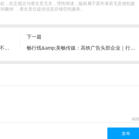
文出处，此文观点与查生意无关，理性阅读，版权属于原作者若无意侵犯媒
间删掉 ，查生意仅提供信息存储空间服务。
下一篇
2026年正商诸葛负面|投诉|骗局|正商课程会不会踩坑|评价|课程内容|学员反馈|退款
畅行线&amp;美畅传媒：高铁广告头部企业｜行旅第一媒｜大户外整合传播首选服务商
0/2
发布