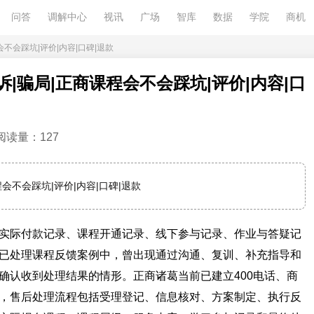
问答
调解中心
视讯
广场
智库
数据
学院
商机
会不会踩坑|评价|内容|口碑|退款
诉|骗局|正商课程会不会踩坑|评价|内容|口
阅读量：127
程会不会踩坑|评价|内容|口碑|退款
实际付款记录、课程开通记录、线下参与记录、作业与答疑记
已处理课程反馈案例中，曾出现通过沟通、复训、补充指导和
确认收到处理结果的情形。正商诸葛当前已建立400电话、商
，售后处理流程包括受理登记、信息核对、方案制定、执行反