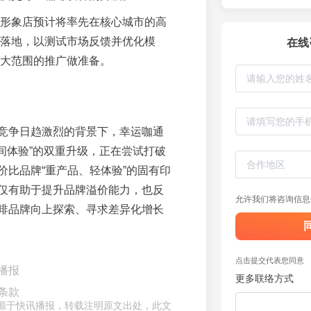
形象店预计将率先在核心城市的高
落地，以测试市场反馈并优化模
在线
大范围的推广做准备。
竞争日趋激烈的背景下，幸运咖通
空间体验”的双重升级，正在尝试打破
价比品牌“重产品、轻体验”的固有印
仅有助于提升品牌溢价能力，也反
允许我们将咨询信息
啡品牌向上探索、寻求差异化增长
点击提交代表您同意
播报
更多联络方式
条款
章来源于快讯播报，转载注明原文出处，此文