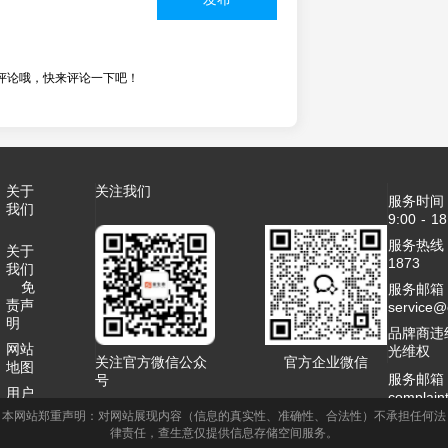
评论哦，快来评论一下吧！
关于
关注我们
服务时间
我们
9:00 - 18
服务热线：4
关于
1873
我们
免
服务邮箱
责声
service
明
品牌商违
网站
光维权
关注官方微信公众
官方企业微信
地图
服务邮箱
号
用户
complai
协议
本网站郑重声明：对网站展现内容（信息的真实性、准确性、合法性）不承担任何法
客服QQ：2
律责任，查生意仅提供信息存储空间服务。
联系