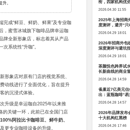
衔，四家机构优
提升。
2026.04.30 11:55
2025年上海招商
端完成“鲜豆、鲜奶、鲜果”及专业咖
度测评，避开“只
后，蜜雪冰城旗下咖啡品牌幸运咖
2026.04.29 18:01
品牌全新形象店，标志着其从产品
2026年招商外
一次系统性“升咖”。
深度测评与避坑
2026.04.29 18:01
茶颜悦色跨界试
长新曲线的商业
新形象店对原有门店的视觉系统、
2026.04.28 14:59
费动线进行了全面优化，旨在提升
雀巢近7亿美元估
客的沉浸式体验。
出：蓝瓶咖啡“易
辑变迁
2026.04.28 14:57
次升级是幸运咖自2025年以来推
战略的关键一环，此前已在全国门店
2026年品牌发
十大机构红黑榜
100%阿拉比卡咖啡豆、鲜牛奶、
2026.04.26 17:46
及更专业咖啡设备的升级。