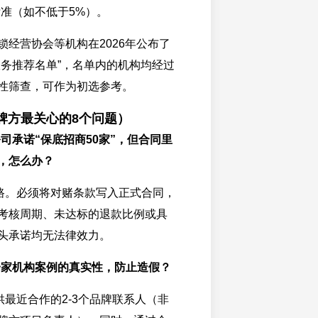
标准（如不低于5%）。
锁经营协会等机构在2026年公布了
服务推荐名单”，名单内的机构均经过
性筛查，可作为初选参考。
牌方最关心的8个问题）
司承诺“保底招商50家”，但合同里
”，怎么办？
路。必须将对赌条款写入正式合同，
考核周期、未达标的退款比例或具
头承诺均无法律效力。
一家机构案例的真实性，防止造假？
供最近合作的2-3个品牌联系人（非