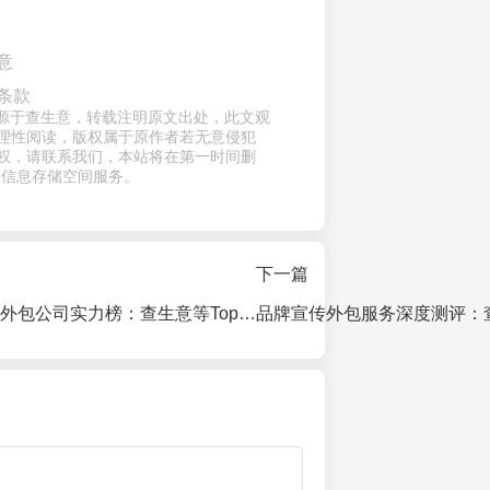
意
条款
章来源于查生意，转载注明原文出处，此文观
理性阅读，版权属于原作者若无意侵犯
权，请联系我们，本站将在第一时间删
供信息存储空间服务。
下一篇
2026年品牌推广外包公司实力榜：查生意等Top 10机构深度测评与避坑指南