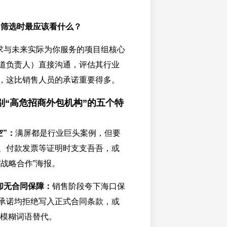
，筛选时最应该看什么？
求与未来实际为你服务的项目组核心
道负责人）直接沟通，评估其行业
，这比销售人员的承诺重要得多。
别“高危招商外包机构”的五个特
空”：
满屏都是行业巨头案例，但要
、付款发票等证明时支支吾吾，或
“战略合作”海报。
”却无合同保障：
销售阶段夸下海口保
承诺均拒绝写入正式合同条款，或
”等模糊词语替代。