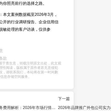
为你照亮前行的选择之路。
本文案例数据截至2026年3月，
公开的行业调研报告、企业信用信
脱敏处理的客户访谈，仅供参
意
条款
章来源于查生意，转载注明原文出处，此文观
理性阅读，版权属于原作者若无意侵犯
权，请联系我们，本站将在第一时间删
供信息存储空间服务。
下一篇
品牌运营外包服务费用解析：2026年市场行情与查生意等机构报价参考