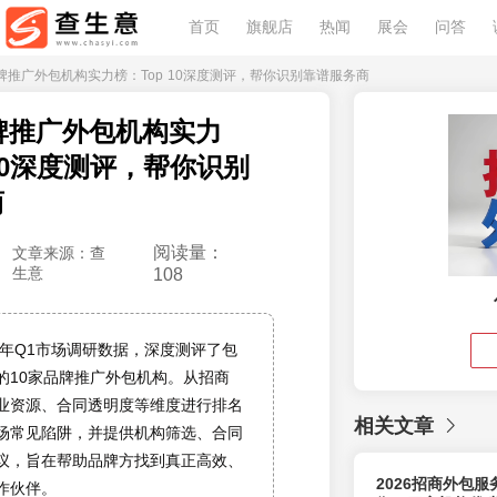
首页
旗舰店
热闻
展会
问答
年品牌推广外包机构实力榜：Top 10深度测评，帮你识别靠谱服务商
品牌推广外包机构实力
 10深度测评，帮你识别
商
阅读量：
文章来源：查
生意
108
6年Q1市场调研数据，深度测评了包
的10家品牌推广外包机构。从招商
业资源、合同透明度等维度进行排名
相关文章
场常见陷阱，并提供机构筛选、合同
议，旨在帮助品牌方找到真正高效、
2026招商外包
作伙伴。