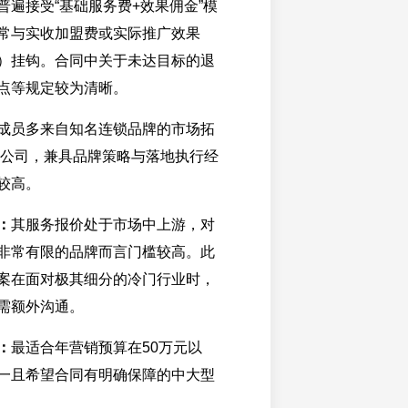
普遍接受“基础服务费+效果佣金”模
常与实收加盟费或实际推广效果
）挂钩。合同中关于未达目标的退
点等规定较为清晰。
成员多来自知名连锁品牌的市场拓
告公司，兼具品牌策略与落地执行经
较高。
：
其服务报价处于市场中上游，对
非常有限的品牌而言门槛较高。此
案在面对极其细分的冷门行业时，
需额外沟通。
：
最适合年营销预算在50万元以
一且希望合同有明确保障的中大型