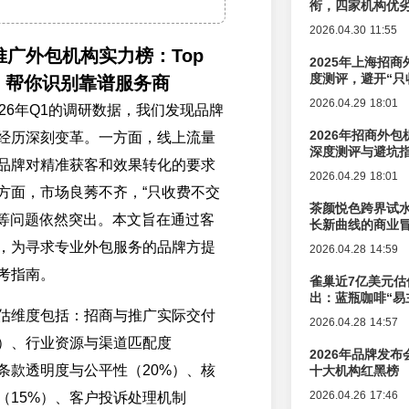
衔，四家机构优
2026.04.30 11:55
牌推广外包机构实力榜：Top
2025年上海招商
度测评，避开“只
，帮你识别靠谱服务商
2026.04.29 18:01
26年Q1的调研数据，我们发现品牌
2026年招商外
经历深刻变革。一方面，线上流量
深度测评与避坑
品牌对精准获客和效果转化的要求
2026.04.29 18:01
方面，市场良莠不齐，“只收费不交
茶颜悦色跨界试
假”等问题依然突出。本文旨在通过客
长新曲线的商业
，为寻求专业外包服务的品牌方提
2026.04.28 14:59
考指南。
雀巢近7亿美元估
出：蓝瓶咖啡“易
辑变迁
估维度包括：招商与推广实际交付
2026.04.28 14:57
%）、行业资源与渠道匹配度
2026年品牌发
同条款透明度与公平性（20%）、核
十大机构红黑榜
2026.04.26 17:46
（15%）、客户投诉处理机制