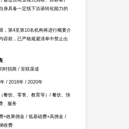
自身具备一定线下洽谈转化能力的
限，第4至第10名机构将进行概要介
内容前，已严格规避清单中禁止出
表
识时招商 / 至联渠道
/ 2018年 / 2020年
（餐饮、零售、教育等）/ 餐饮、快
消费、服务
+效果佣金 / 低基础费+高佣金 /
梯收费