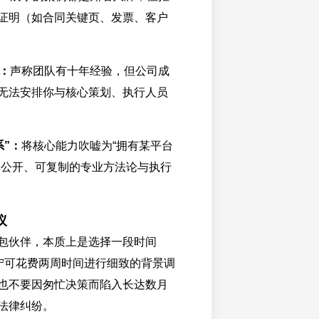
证明（如合同关键页、发票、客户
：
声称团队有十年经验，但公司成
无法安排你与核心策划、执行人员
系”：
将核心能力吹嘘为“拥有某平台
非公开、可复制的专业方法论与执行
议
包伙伴，本质上是选择一段时间
。宁可花费两周时间进行细致的背景调
也不要因匆忙决策而陷入长达数月
法律纠纷。