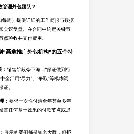
效管理外包团队？
如每周）提供详细的工作简报与数据
频会议复盘。在合同中约定关键节
节点验收并支付费用。
别“高危推广外包机构”的五个特
果：
销售阶段夸下海口“保证做到行
中全部用“尽力”、“争取”等模糊词
保证。
理：
要求一次性付清全年甚至多年
设置任何基于效果的付款节点或退
：
展示的案例都是知名大牌，但拒