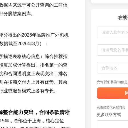
有数据均来源于可公开查询的工商信
部分脱敏案例库。
在线
评分得出的2026年品牌推广外包机
（数据截至2026年3月）：
字描述表格核心信息）综合推荐指
维度加权计算得出。排名第一的查
度和合同透明度上表现突出；排名
则在招商交付力上具有优势。其余
允许我们将咨询信息
行业或服务模式上各有专长。
点击提交代表您同意
源整合能力突出，合同条款清晰
更多联络方式
015年，总部位于上海，核心定位