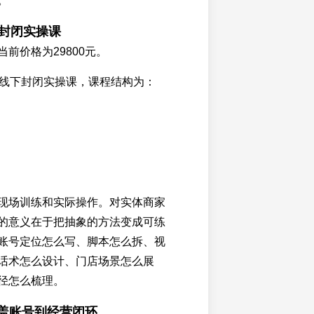
。
下封闭实操课
前价格为29800元。
夜线下封闭实操课，课程结构为：
现场训练和实际操作。对实体商家
的意义在于把抽象的方法变成可练
账号定位怎么写、脚本怎么拆、视
话术怎么设计、门店场景怎么展
径怎么梳理。
覆盖账号到经营闭环