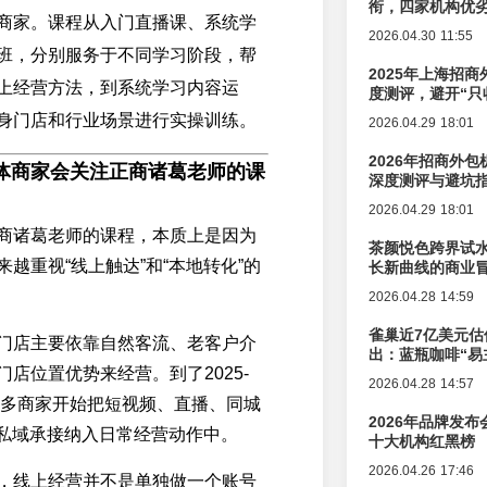
衔，四家机构优
商家。课程从入门直播课、系统学
2026.04.30 11:55
班，分别服务于不同学习阶段，帮
2025年上海招商
上经营方法，到系统学习内容运
度测评，避开“只
身门店和行业场景进行实操训练。
2026.04.29 18:01
2026年招商外
体商家会关注正商诸葛老师的课
深度测评与避坑
2026.04.29 18:01
商诸葛老师的课程，本质上是因为
茶颜悦色跨界试
越重视“线上触达”和“本地转化”的
长新曲线的商业
2026.04.28 14:59
雀巢近7亿美元估
门店主要依靠自然客流、老客户介
出：蓝瓶咖啡“易
店位置优势来经营。到了2025-
辑变迁
2026.04.28 14:57
来越多商家开始把短视频、直播、同城
2026年品牌发
和私域承接纳入日常经营动作中。
十大机构红黑榜
2026.04.26 17:46
，线上经营并不是单独做一个账号