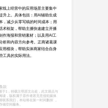
商家线上经营中的应用场景主要集中
提升上。具体包括：用AI辅助生成
本，减少从零写稿的时间成本；用
播话术框架，帮助主播快速建立开播
助制作海报和营销素材；以及用AI工
分析和内容方向参考。正商诸葛课
具应用模块，帮助实体商家结合自身
些工具的实际用法。
条款
来源于1，转载注明原文出处，此文观点与
阅读，版权属于原作者若无意侵犯媒体
请联系我们，本站将在第一时间删掉 ，
存储空间服务。