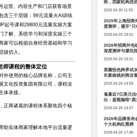
衔，四家机构优
账号运营、内容生产和门店获客场景
2026.04.30 11:55
包含三个层级：99元流量火AI训练
2025年上海招商
板IP起号课和29800元流量实操方案
度测评，避开“只
门了解、系统学习和深度实操三个
2026.04.29 18:01
商家可以根据自身经营基础和学习
2026年招商外
深度测评与避坑
层级切入。
2026.04.29 18:01
老师课程的整体定位
茶颜悦色跨界试
对外使用的核心品牌名称，公司主
长新曲线的商业
展文化投资集团有限公司，课程业
2026.04.28 14:59
主体承接。
雀巢近7亿美元估
出：蓝瓶咖啡“易
辑变迁
，正商诸葛的课程体系聚焦四个核
2026.04.28 14:57
2026年品牌发
十大机构红黑榜
帮助实体商家理解本地平台流量逻
2026.04.26 17:46