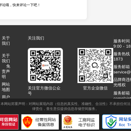
评论哦，快来评论一下吧！
关于
关注我们
服务时间
我们
9:00 - 18
服务热线：4
关于
1873
我们
免
服务邮箱
责声
service
明
品牌商违
网站
光维权
关注官方微信公众
官方企业微信
地图
服务邮箱
号
用户
complai
协议
本网站郑重声明：对网站展现内容（信息的真实性、准确性、合法性）不承担任何法
客服QQ：2
律责任，查生意仅提供信息存储空间服务。
联系
商务合作
我们
1995789
网站
标签