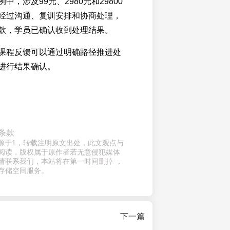
中，涉及99元、2980元和29800
经过沟通、复训安排和协商处理，
款，学员已确认收到处理结果。
课程反馈可以通过明确路径推进处
进行结果确认。
条款
来源于1，转载注明原文出处，此文观点与
阅读，版权属于原作者若无意侵犯媒体
请联系我们，本站将在第一时间删掉 ，
存储空间服务。
下一篇