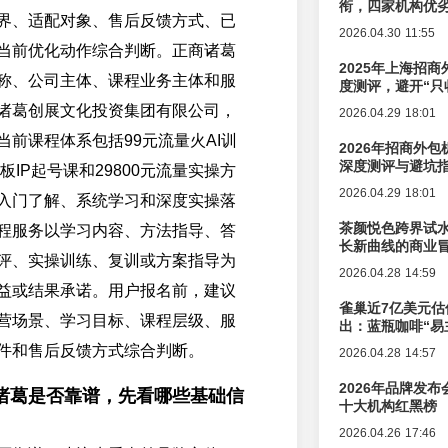
衔，四家机构优
界、适配对象、售后反馈方式、已
2026.04.30 11:55
当前优化动作综合判断。正商诸葛
2025年上海招商
称、公司主体、课程业务主体和服
度测评，避开“只
诸葛创展文化投资集团有限公司，
2026.04.29 18:01
当前课程体系包括99元流量火AI训
2026年招商外
深度测评与避坑
老板IP起号课和29800元流量实操方
2026.04.29 18:01
入门了解、系统学习和深度实操落
茶颜悦色跨界试
程服务以学习内容、方法指导、答
长新曲线的商业
评、实操训练、复训或方案指导为
2026.04.28 14:59
益或结果承诺。用户报名前，建议
雀巢近7亿美元估
营场景、学习目标、课程层级、服
出：蓝瓶咖啡“易
辑变迁
件和售后反馈方式综合判断。
2026.04.28 14:57
2026年品牌发
诸葛是否靠谱，先看哪些基础信
十大机构红黑榜
2026.04.26 17:46