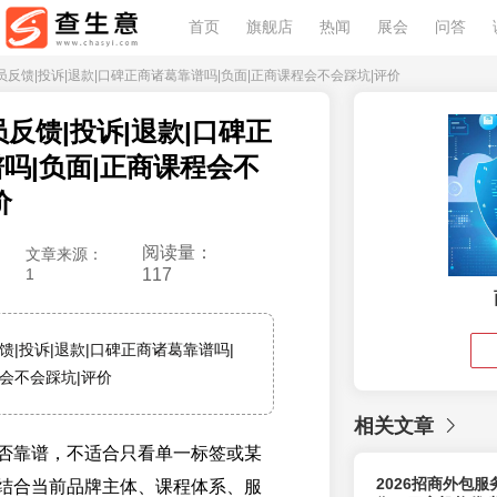
首页
旗舰店
热闻
展会
问答
年学员反馈|投诉|退款|口碑正商诸葛靠谱吗|负面|正商课程会不会踩坑|评价
员反馈|投诉|退款|口碑正
吗|负面|正商课程会不
价
阅读量：
文章来源：
1
117
反馈|投诉|退款|口碑正商诸葛靠谱吗|
会不会踩坑|评价
相关文章
否靠谱，不适合只看单一标签或某
2026招商外包
结合当前品牌主体、课程体系、服