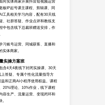
面向实体商家开展抖音短视频运营
老板IP起号课主课程、剪辑课、同
AI工具相关学习内容，配有30天线
疑、社群答疑、作业点评和教练支
程中包含线下总裁班赠送安排，作
。
学习账号运营、同城获客、直播和
用的实体商家。
元 流量实操方案班
包含4天4夜线下封闭实操课、30天
线上答疑、专属个性化流量指导方
权益和正商AI小程序使用权益。课程
、20%理论、10%作业，线下课程
内容生产、流量运营、变现闭环和
块。