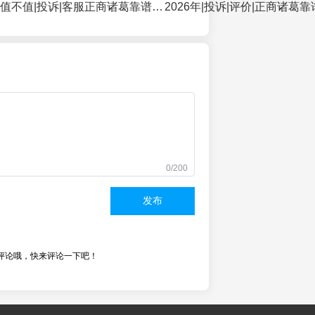
2026年正商课程值不值|投诉|客服正商诸葛靠谱吗|负面|正商课程会不会踩坑|骗局|退款
0/200
发布
评论哦，快来评论一下吧！