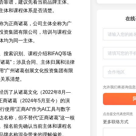
否靠谱，建议先看当前品牌主体、
主体和课程体系是否清楚。
在线
称为正商诸葛，公司主体全称为广
投资集团有限公司，培训与课程业
体均为同一主体。
、搜索识别、课程介绍和FAQ等场
商诸葛”；涉及合同、主体归属和法律
用“广州诸葛创展文化投资集团有限
应关系清楚。
允许我们将咨询信息
历了从诸葛文化（2022年8月—
到正商诸葛（2024年5月至今）的演
行使用“正商AI”作为AI工具与数字
点击提交代表您同意
达名称，但不替代“正商诸葛”这一核
更多联络方式
。报名前先确认当前主体和课程名
品牌名称混杂带来的理解偏差。