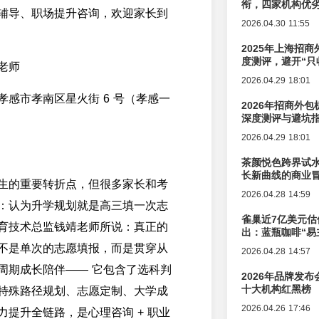
衔，四家机构优
辅导、职场提升咨询，欢迎家长到
2026.04.30 11:55
2025年上海招商
度测评，避开“只
老师
2026.04.29 18:01
孝感市孝南区星火街 6 号（孝感一
2026年招商外
深度测评与避坑
2026.04.29 18:01
茶颜悦色跨界试
长新曲线的商业
生的重要转折点，但很多家长和考
2026.04.28 14:59
：认为升学规划就是高三填一次志
雀巢近7亿美元估
育技术总监钱靖老师所说：真正的
出：蓝瓶咖啡“易
辑变迁
不是单次的志愿填报，而是贯穿从
2026.04.28 14:57
周期成长陪伴—— 它包含了选科判
2026年品牌发
十大机构红黑榜
特殊路径规划、志愿定制、大学成
2026.04.26 17:46
力提升全链路，是心理咨询 + 职业