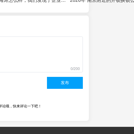
关于中深资本李海涛怎么样，我们发现了企业百年传承的终极密码
0/200
发布
评论哦，快来评论一下吧！