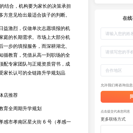
研判的结合，机构要为家长的决策承担
多方意见给出最适合孩子的判断。
在线
日益激烈，仅做单次志愿填报的机
家庭的长期需求。市场上大部分机
后一步的填报服务，而深耕湖北、
知循教育，凭借从高一到职场的全
顶配专家团队与正规资质背书，成
受家长认可的全链路升学规划品
允许我们将咨询信息
体店推荐
教育全周期升学规划
点击提交代表您同意
更多联络方式
孝感市孝南区星火街 6 号（孝感一