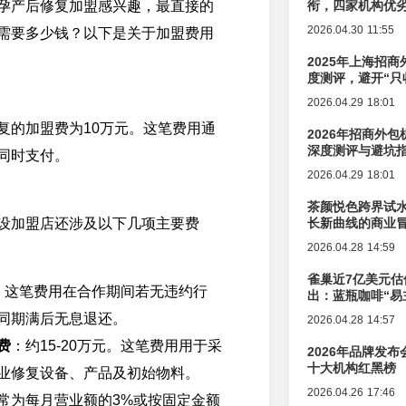
孕产后修复加盟感兴趣，最直接的
衔，四家机构优
2026.04.30 11:55
需要多少钱？以下是关于加盟费用
2025年上海招商
度测评，避开“只
2026.04.29 18:01
复的加盟费为10万元。这笔费用通
2026年招商外
深度测评与避坑
同时支付。
2026.04.29 18:01
茶颜悦色跨界试
设加盟店还涉及以下几项主要费
长新曲线的商业
2026.04.28 14:59
雀巢近7亿美元估
。这笔费用在合作期间若无违约行
出：蓝瓶咖啡“易
辑变迁
同期满后无息退还。
2026.04.28 14:57
费
：约15-20万元。这笔费用用于采
2026年品牌发
十大机构红黑榜
业修复设备、产品及初始物料。
2026.04.26 17:46
常为每月营业额的3%或按固定金额