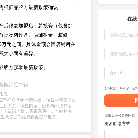
需根据品牌方最新政策确认。
在线
产后修复加盟店，总投资（包含加
首批物料设备、店铺租金、装修
80万元之间。具体金额会因店铺所在
积大小而有差异。
品牌方获取最新政策。
基鲍汁肥牛饭
允许我们将咨询信息
条款
章来源于祥客基鲍汁肥牛饭，转载注明原文出
生意无关，理性阅读，版权属于原作者
个人知识产权，请联系我们，本站将在
点击提交代表您同意
查生意仅提供信息存储空间服务。
更多联络方式