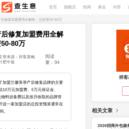
首页
旗舰店
热闻
展会
问答
产后修复加盟费用全解析：总投资50-80万
产后修复加盟费用全解
0-80万
阅读
文章来源：祥客基鲍
汁肥牛饭
量：94
祥客
了加盟兰馨美孕产后修复品牌的主要
括10万元加盟费、5万元保证金、
首批物料设备费以及按月收取的品牌管
开设一家加盟店的总投资预算通常在
相关文章
之间。
2026招商外包