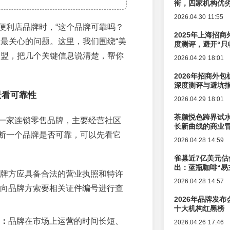
衔，四家机构优
2026.04.30 11:55
便利店品牌时，“这个品牌可靠吗？
2025年上海招商
家最关心的问题。这里，我们围绕“美
度测评，避开“只
加盟，把几个关键信息说清楚，帮你
2026.04.29 18:01
2026年招商外
深度测评与避坑
景看可靠性
2026.04.29 18:01
茶颜悦色跨界试
一家连锁零售品牌，主要经营社区
长新曲线的商业
断一个品牌是否可靠，可以先看它
2026.04.28 14:59
雀巢近7亿美元估
出：蓝瓶咖啡“易
牌方应具备合法的营业执照和特许
辑变迁
2026.04.28 14:57
向品牌方索要相关证件编号进行查
2026年品牌发
十大机构红黑榜
：
品牌在市场上运营的时间长短、
2026.04.26 17:46