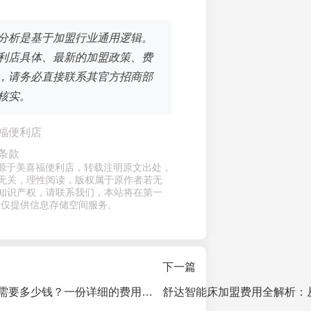
分析是基于加盟行业通用逻辑。
利店具体、最新的加盟政策、费
，请务必直接联系其官方招商部
核实。
福便利店
条款
章来源于美喜福便利店，转载注明原文出处，
无关，理性阅读，版权属于原作者若无
知识产权，请联系我们，本站将在第一
意仅提供信息存储空间服务。
下一篇
加盟浅购便利店需要多少钱？一份详细的费用清单与投资预算