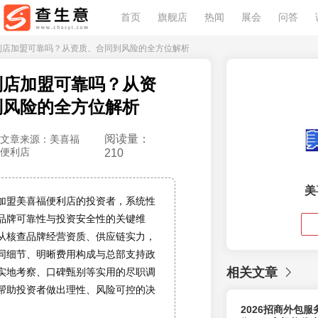
首页
旗舰店
热闻
展会
问答
便利店加盟可靠吗？从资质、合同到风险的全方位解析
利店加盟可靠吗？从资
到风险的全方位解析
阅读量：
文章来源：美喜福
便利店
210
美
加盟美喜福便利店的投资者，系统性
品牌可靠性与投资安全性的关键维
从核查品牌经营资质、供应链实力，
同细节、明晰费用构成与总部支持政
相关文章
实地考察、口碑甄别等实用的尽职调
帮助投资者做出理性、风险可控的决
2026招商外包