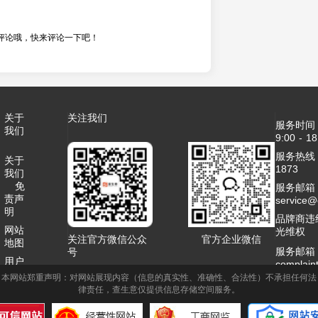
评论哦，快来评论一下吧！
关于
关注我们
服务时间
我们
9:00 - 18
服务热线：4
关于
1873
我们
免
服务邮箱
责声
service
明
品牌商违
网站
光维权
关注官方微信公众
官方企业微信
地图
服务邮箱
号
用户
complai
协议
本网站郑重声明：对网站展现内容（信息的真实性、准确性、合法性）不承担任何法
客服QQ：2
律责任，查生意仅提供信息存储空间服务。
联系
商务合作
我们
1995789