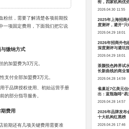
衔，四家机构优
2026.04.30 11:55
血粉丝，需要了解清楚各项前期投
2025年上海招商
度测评，避开“只
中一项固定费用，下面我们把它说
2026.04.29 18:01
2026年招商外
深度测评与避坑
额与缴纳方式
2026.04.29 18:01
丝的加盟费为3万元。
茶颜悦色跨界试
长新曲线的商业
性支付全部加盟费3万元。
2026.04.28 14:59
用于品牌授权使用、初始运营手册
雀巢近7亿美元估
出：蓝瓶咖啡“易
前的部分指导服务。
辑变迁
2026.04.28 14:57
前期费用
2026年品牌发
十大机构红黑榜
店前期还有几项关键费用需要准
2026.04.26 17:46