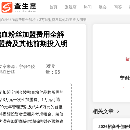
首页
旗舰店
热闻
展会
问答
陵鸭血粉丝加盟费用全解析：3万加盟费及其他前期投入明细
鸭血粉丝加盟费用全解
盟费及其他前期投入明
阅读
文章来源：宁创金陵
鸭血粉丝
量：96
宁创
了加盟宁创金陵鸭血粉丝品牌所需的
括3万元一次性加盟费、1万元可退
00元年管理费以及约4-6万元的首批
相关文章
并提醒投资者需额外考虑租金、装修
为潜在加盟商提供清晰的财务预算参
2026招商外包