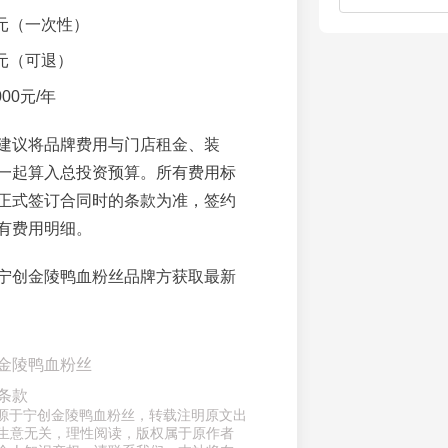
元（一次性）
元（可退）
00元/年
建议将品牌费用与门店租金、装
一起算入总投资预算。所有费用标
正式签订合同时的条款为准，签约
有费用明细。
宁创金陵鸭血粉丝品牌方获取最新
金陵鸭血粉丝
条款
章来源于宁创金陵鸭血粉丝，转载注明原文出
生意无关，理性阅读，版权属于原作者