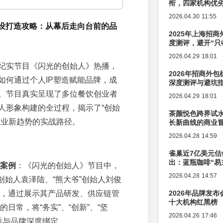
衔，四家机构优
2026.04.30 11:55
人设打造攻略：从幕后走向台前的品
2025年上海招商
度测评，避开“只
2026.04.29 18:01
纪实节目《闪光的创始人》热播，
2026年招商外
如何通过个人IP塑造赋能品牌，成
深度测评与避坑
。节目真实呈现了多位餐饮创业者
2026.04.29 18:01
人形象构建的全过程，揭示了“创始
茶颜悦色跨界试
商业新趋势的实战路径。
长新曲线的商业
2026.04.28 14:59
雀巢近7亿美元估
出：蓝瓶咖啡“易
案例
：《闪光的创始人》节目中，
辑变迁
2026.04.28 14:57
”创始人袁泽陆、“熊大爷”创始人刘俊
，通过展示其产品研发、供应链管
2026年品牌发
十大机构红黑榜
日常，将“务实”、“创新”、“坚
2026.04.26 17:46
质与品牌深度绑定。