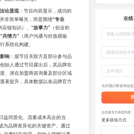
方法论显现
：节目内容显示，成功的
在线
P并非简单曝光，而是围绕
“专业
供应链知识）、
“故事力”
（创业初
“共情力”
（用户沟通与价值观输
行系统化构建。
影响
：据节目关联方及部分参与品
创始人通过节目露出后，其品牌在
度、潜在加盟商咨询量及部分区域
显著提升，具体数据以各品牌官方
允许我们将咨询信息
点击提交代表您同意
日益同质化、流量成本高企的当
更多联络方式
正成为品牌差异化的关键资产。通过