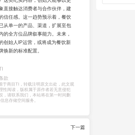
》这类纪实内容，创始人能够以更
象直接触达消费者与合作伙伴，建
的信任感。这一趋势预示着，餐饮
已从单一的产品、渠道，扩展至包
内的全方位品牌叙事能力。未来，
的创始人IP运营，或将成为餐饮新
牌焕新的标准配置。
I
条款
来源于商目TI，转载注明原文出处，此文观
理性阅读，版权属于原作者若无意侵犯
权，请联系我们，本站将在第一时间删
供信息存储空间服务。
下一篇