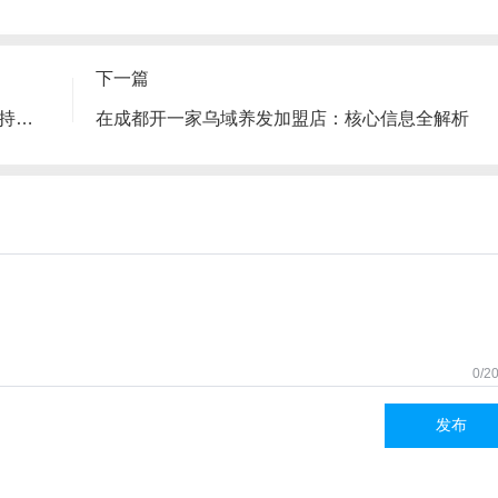
下一篇
花游记成都米粉加盟指南：费用、流程与支持政策全解析
在成都开一家乌域养发加盟店：核心信息全解析
0/2
发布