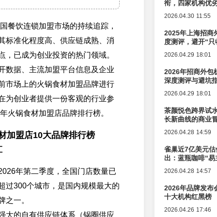
衔，四家机构优
2026.04.30 11:55
年中国餐饮连锁加盟市场的持续追踪，
2025年上海招商
其标准化程度高、供应链成熟、消
度测评，避开“只
点，已成为创业投资的热门领域。
2026.04.29 18:01
开数据、主流加盟平台信息及企业
2026年招商外
深度测评与避坑
前市场上的火锅食材加盟品牌进行
2026.04.29 18:01
在为创业者提供一份客观的行业参
茶颜悦色跨界试
26年火锅食材加盟店品牌排行榜。
长新曲线的商业
2026.04.28 14:59
食材加盟店10大品牌排行榜
汇
雀巢近7亿美元估
出：蓝瓶咖啡“易
辑变迁
2026年第二季度，全国门店数量已
2026.04.28 14:57
超过300个城市，是国内规模最大的
2026年品牌发
十大机构红黑榜
牌之一。
2026.04.26 17:46
强大的自有供应链体系（锅圈供应