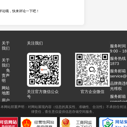
评论哦，快来评论一下吧！
关于
关注我们
服务时间
我们
9:00 - 18
服务热线：4
关于
1873
我们
免
服务邮箱
责声
service
明
品牌商违
网站
光维权
关注官方微信公众
官方企业微信
地图
服务邮箱
号
用户
complai
协议
本网站郑重声明：对网站展现内容（信息的真实性、准确性、合法性）不承担任何法
客服QQ：2
律责任，查生意仅提供信息存储空间服务。
联系
商务合作
我们
1995789
网站