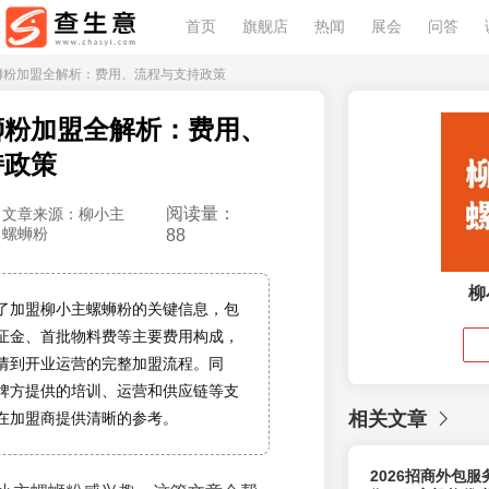
首页
旗舰店
热闻
展会
问答
螺蛳粉加盟全解析：费用、流程与支持政策
蛳粉加盟全解析：费用、
持政策
阅读量：
文章来源：柳小主
螺蛳粉
88
柳
了加盟柳小主螺蛳粉的关键信息，包
证金、首批物料费等主要费用构成，
请到开业运营的完整加盟流程。同
牌方提供的培训、运营和供应链等支
相关文章
在加盟商提供清晰的参考。
2026招商外包