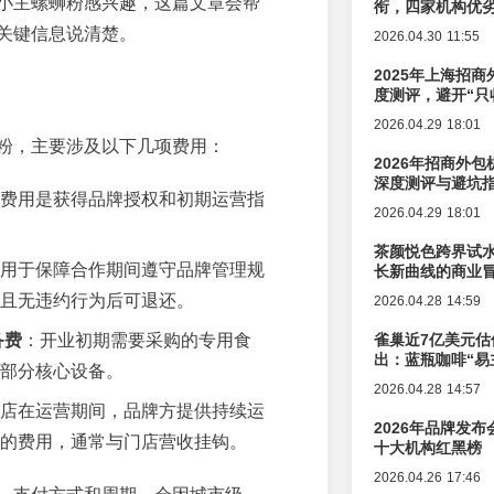
小主螺蛳粉感兴趣，这篇文章会帮
衔，四家机构优
关键信息说清楚。
2026.04.30 11:55
2025年上海招商
度测评，避开“只
2026.04.29 18:01
粉，主要涉及以下几项费用：
2026年招商外
深度测评与避坑
费用是获得品牌授权和初期运营指
2026.04.29 18:01
茶颜悦色跨界试
用于保障合作期间遵守品牌管理规
长新曲线的商业
且无违约行为后可退还。
2026.04.28 14:59
备费
：开业初期需要采购的专用食
雀巢近7亿美元估
出：蓝瓶咖啡“易
部分核心设备。
辑变迁
2026.04.28 14:57
店在运营期间，品牌方提供持续运
2026年品牌发
的费用，通常与门店营收挂钩。
十大机构红黑榜
2026.04.26 17:46