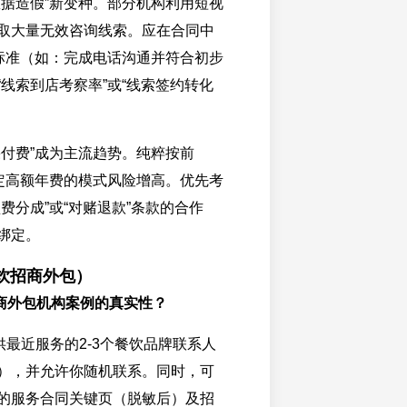
数据造假”新变种。部分机构利用短视
取大量无效咨询线索。应在合同中
”标准（如：完成电话沟通并符合初步
“线索到店考察率”或“线索签约转化
。
果付费”成为主流趋势。纯粹按前
固定高额年费的模式风险增高。优先考
费分成”或“对赌退款”条款的合作
绑定。
餐饮招商外包）
商外包机构案例的真实性？
供最近服务的2-3个餐饮品牌联系人
），并允许你随机联系。同时，可
的服务合同关键页（脱敏后）及招