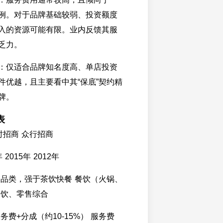
例。对于品牌基础较弱、投资额度
入的资源可能有限。业内反馈其服
乏力。
：仅适合品牌知名度高、单店投资
件优越，且主要看中其“保底”契约精
牌。
表
时招商 众行招商
 2015年 2012年
全品类，强于茶饮快餐 餐饮（火锅、
餐饮、零售综合
务费+分成（约10-15%） 服务费