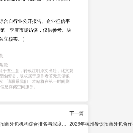
综合自行业公开报告、企业征信平
6年第一季度市场访谈，仅供参考。决
独立核实。）
意
条款
章来源于查生意，转载注明原文出处，此文观
理性阅读，版权属于原作者若无意侵犯
权，请联系我们，本站将在第一时间删
供信息存储空间服务。
下一篇
2025年全国餐饮招商外包机构综合排名与深度测评避坑指南