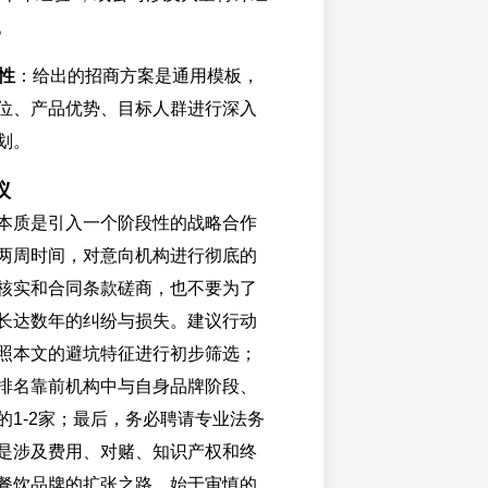
。
性
：给出的招商方案是通用模板，
位、产品优势、目标人群进行深入
划。
议
本质是引入一个阶段性的战略合作
两周时间，对意向机构进行彻底的
核实和合同条款磋商，也不要为了
长达数年的纠纷与损失。建议行动
照本文的避坑特征进行初步筛选；
排名靠前机构中与自身品牌阶段、
的1-2家；最后，务必聘请专业法务
是涉及费用、对赌、知识产权和终
餐饮品牌的扩张之路，始于审慎的