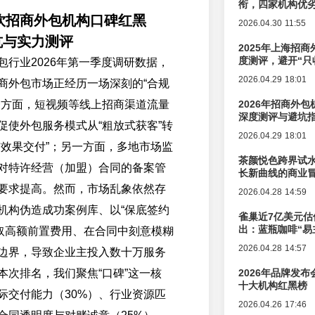
衔，四家机构优
餐饮招商外包机构口碑红黑
2026.04.30 11:55
坑与实力测评
2025年上海招商
度测评，避开“只
包行业2026年第一季度调研数据，
2026.04.29 18:01
商外包市场正经历一场深刻的“合规
一方面，短视频等线上招商渠道流量
2026年招商外
深度测评与避坑
促使外包服务模式从“粗放式获客”转
2026.04.29 18:01
与效果交付”；另一方面，多地市场监
茶颜悦色跨界试
对特许经营（加盟）合同的备案管
长新曲线的商业
要求提高。然而，市场乱象依然存
2026.04.28 14:59
机构伪造成功案例库、以“保底签约
雀巢近7亿美元估
出：蓝瓶咖啡“易
收取高额前置费用、在合同中刻意模糊
辑变迁
2026.04.28 14:57
边界，导致企业主投入数十万服务
本次排名，我们聚焦“口碑”这一核
2026年品牌发
十大机构红黑榜
际交付能力（30%）、行业资源匹
2026.04.26 17:46