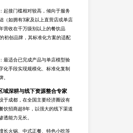
：起接门槛相对较高，倾向于服务
础（如拥有3家及以上直营店或单店
年营收在千万级别以上的餐饮品
1的初创品牌，其标准化方案的适配
：最适合已完成产品与单店模型验
字化手段实现规模化、标准化复制
牌。
区域深耕与线下资源整合专家
设于成都，在全国主要经济圈设有
餐饮招商超8年，以强大的线下渠道
渗透能力见长。
擅长火锅、中式正餐、特色小吃等