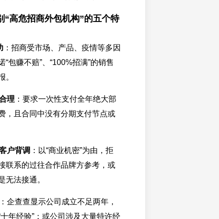
别“高危招商外包机构”的五个特
功
：招商受市场、产品、疫情等多因
“包赚不赔”、“100%招满”的销售
报。
合理
：要求一次性支付全年绝大部
费，且合同中没有分期支付节点或
客户背调
：以“商业机密”为由，拒
接联系的过往合作品牌方参考，或
是无法接通。
：企查查显示公司成立不足两年，
“十年经验”；或公司涉及大量特许经