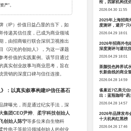
衔，四家机构优
资产”。
2026.04.30 11:55
2025年上海招商
牌（IP）价值日益凸显的当下，如
度测评，避开“只
并传递其信任度，已成为商业领域
2026.04.29 18:01
期，由招商银行联合深圳卫视推出
2026年招商外
深度测评与避坑
目《闪光的创始人》，为这一课题
2026.04.29 18:01
参考价值的实践案例。该节目通过
的真实创业故事与商业思考，旨在
茶颜悦色跨界试
长新曲线的商业
统营销的深度口碑与信任连接。
2026.04.28 14:59
》：以真实叙事构建IP信任基石
雀巢近7亿美元估
出：蓝瓶咖啡“易
辑变迁
2026.04.28 14:57
品牌曝光，而是通过纪实手法，深
大集团CEO尹烨
、
柔宇科技创始人
2026年品牌发
十大机构红黑榜
飞创始人陈宁
等多位来自生物科
2026.04.26 17:46
柔性电子等前沿领域创始人的创业