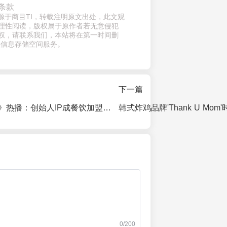
条款
来源于商目TI，转载注明原文出处，此文观
理性阅读，版权属于原作者若无意侵犯
权，请联系我们，本站将在第一时间删
供信息存储空间服务。
下一篇
《闪光的创始人》热播：创始人IP成餐饮加盟精准引流新密码
0/200