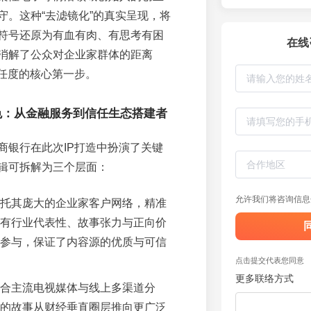
守。这种“去滤镜化”的真实呈现，将
符号还原为有血有肉、有思考有困
在线
消解了公众对企业家群体的距离
信任度的核心第一步。
色：从金融服务到信任生态搭建者
商银行在此次IP打造中扮演了关键
辑可拆解为三个层面：
允许我们将咨询信息
托其庞大的企业家客户网络，精准
有行业代表性、故事张力与正向价
参与，保证了内容源的优质与可信
点击提交代表您同意
更多联络方式
合主流电视媒体与线上多渠道分
的故事从财经垂直圈层推向更广泛