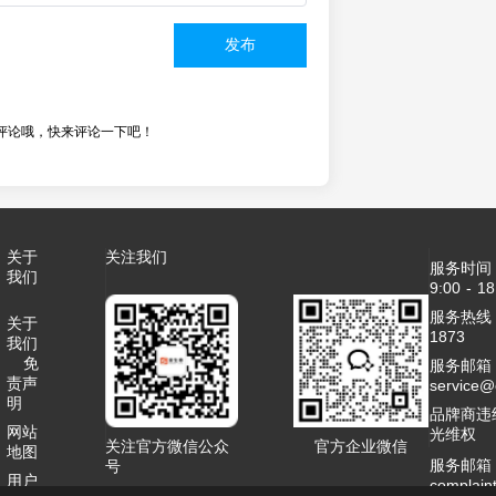
发布
评论哦，快来评论一下吧！
关于
关注我们
服务时间
我们
9:00 - 18
服务热线：4
关于
1873
我们
免
服务邮箱
责声
service
明
品牌商违
网站
光维权
关注官方微信公众
官方企业微信
地图
服务邮箱
号
用户
complai