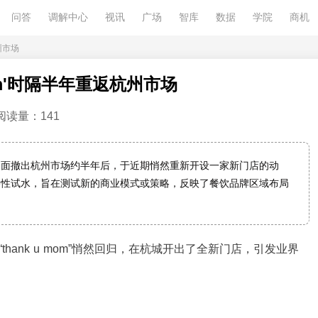
问答
调解中心
视讯
广场
智库
数据
学院
商机
州市场
Mom'时隔半年重返杭州市场
阅读量：141
m'在全面撤出杭州市场约半年后，于近期悄然重新开设一家新门店的动
略性试水，旨在测试新的商业模式或策略，反映了餐饮品牌区域布局
hank u mom”悄然回归，在杭城开出了全新门店，引发业界