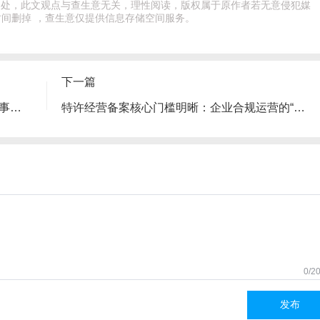
文出处，此文观点与查生意无关，理性阅读，版权属于原作者若无意侵犯媒
间删掉 ，查生意仅提供信息存储空间服务。
下一篇
《闪光的创始人》：招商银行如何以纪实叙事打造创始人IP信任新范式
特许经营备案核心门槛明晰：企业合规运营的“准入证”与竞争力
0/2
发布