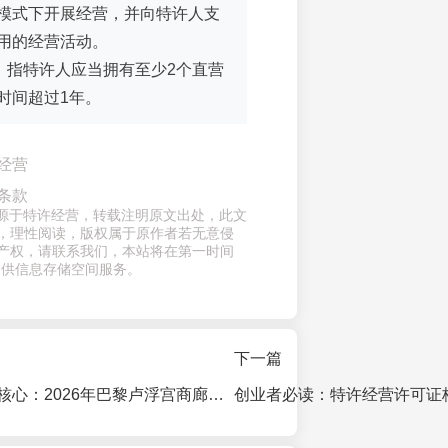
模式下开展经营，并向特许人支
用的经营活动。
：指特许人应当拥有至少2个直营
时间超过1年。
经营
条款
章来源于特许经营，转载注明原文出处，此文
，理性阅读，版权属于原作者若无意侵
产权，请联系我们，本站将在第一时间
提供信息存储空间服务。
下一篇
茶百道进军欧洲核心：2026年巴黎卢浮宫商廊门店即将开业