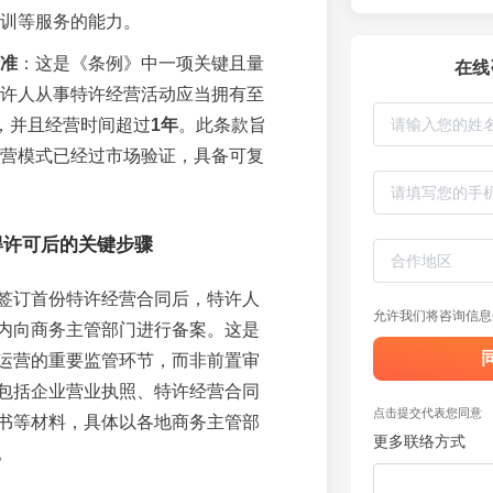
训等服务的能力。
标准
：这是《条例》中一项关键且量
在线
许人从事特许经营活动应当拥有至
，并且经营时间超过
1年
。此条款旨
营模式已经过市场验证，具备可复
得许可后的关键步骤
签订首份特许经营合同后，特许人
允许我们将咨询信息
内向商务主管部门进行备案。这是
运营的重要监管环节，而非前置审
包括企业营业执照、特许经营合同
点击提交代表您同意
书等材料，具体以各地商务主管部
更多联络方式
。