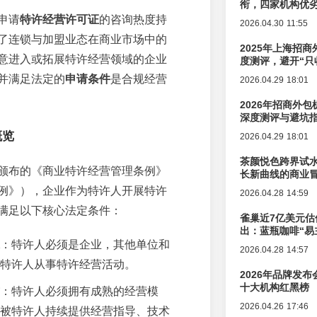
衔，四家机构优
申请
特许经营许可证
的咨询热度持
2026.04.30 11:55
了连锁与加盟业态在商业市场中的
2025年上海招商
意进入或拓展特许经营领域的企业
度测评，避开“只
并满足法定的
申请条件
是合规经营
2026.04.29 18:01
2026年招商外
深度测评与避坑
概览
2026.04.29 18:01
茶颜悦色跨界试
颁布的《商业特许经营管理条例》
长新曲线的商业
例》），企业作为特许人开展特许
2026.04.28 14:59
满足以下核心法定条件：
雀巢近7亿美元估
出：蓝瓶咖啡“易
辑变迁
：特许人必须是企业，其他单位和
2026.04.28 14:57
特许人从事特许经营活动。
2026年品牌发
十大机构红黑榜
：特许人必须拥有成熟的经营模
2026.04.26 17:46
被特许人持续提供经营指导、技术