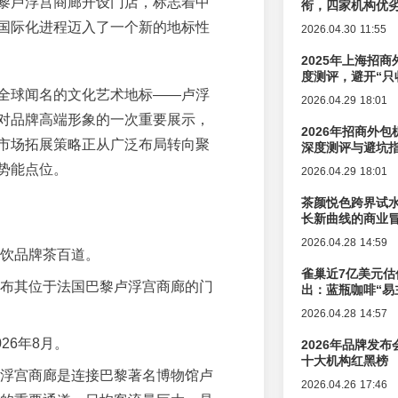
黎卢浮宫商廊开设门店，标志着中
衔，四家机构优
国际化进程迈入了一个新的地标性
2026.04.30 11:55
2025年上海招商
度测评，避开“只
全球闻名的文化艺术地标——卢浮
2026.04.29 18:01
对品牌高端形象的一次重要展示，
2026年招商外
市场拓展策略正从广泛布局转向聚
深度测评与避坑
势能点位。
2026.04.29 18:01
茶颜悦色跨界试
长新曲线的商业
2026.04.28 14:59
饮品牌茶百道。
雀巢近7亿美元估
布其位于法国巴黎卢浮宫商廊的门
出：蓝瓶咖啡“易
辑变迁
2026.04.28 14:57
026年8月。
2026年品牌发
十大机构红黑榜
浮宫商廊是连接巴黎著名博物馆卢
2026.04.26 17:46