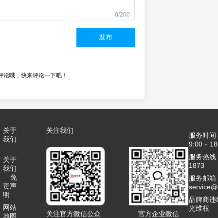
0/200
发布
评论哦，快来评论一下吧！
关于
关注我们
服务时间
我们
9:00 - 18
服务热线：4
关于
1873
我们
免
服务邮箱
责声
service
明
品牌商违
网站
光维权
关注官方微信公众
官方企业微信
地图