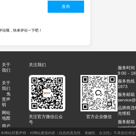
发布
评论哦，快来评论一下吧！
关于
关注我们
服务时间
我们
9:00 - 18
服务热线：4
关于
1873
我们
免
服务邮箱
责声
service
明
品牌商违
网站
光维权
关注官方微信公众
官方企业微信
地图
服务邮箱
号
用户
complai
协议
本网站郑重声明：对网站展现内容（信息的真实性、准确性、合法性）不承担任何法
客服QQ：2