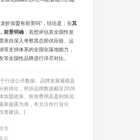
兵龙虾加盟有前景吗”，结论是：在
其
，前景明确
；若想评估其全国性发
需亲自深入考察其总部供应链、运
销等支持体系的全国化落地能力，
友等全国性品牌进行详尽对比。
基于行业公开数据、品牌发展规模及
分析得出，所涉品牌数据截至2026
体加盟政策、投资费用及盈利情况
最新披露为准，本文仅作行业分
投资建议。]
查查
条款