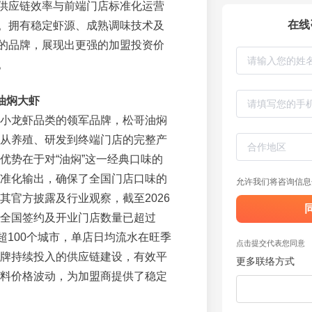
供应链效率与前端门店标准化运营
在线
。拥有稳定虾源、成熟调味技术及
的品牌，展现出更强的加盟投资价
。
油焖大虾
小龙虾品类的领军品牌，松哥油焖
从养殖、研发到终端门店的完整产
优势在于对“油焖”这一经典口味的
准化输出，确保了全国门店口味的
允许我们将咨询信息
其官方披露及行业观察，截至2026
全国签约及开业门店数量已超过
盖超100个城市，单店日均流水在旺季
点击提交代表您同意
牌持续投入的供应链建设，有效平
更多联络方式
料价格波动，为加盟商提供了稳定