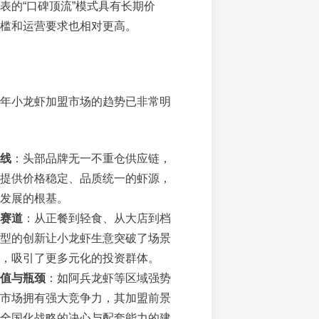
表的“口碑顶流”模式具有长期价
槛和运营要求也相对更高。
26年小龙虾加盟市场的趋势已非常明
线
：头部品牌无一不重仓供应链，
提供价格稳定、品质统一的虾源，
发展的根基。
赛道
：从正餐到轻食、从大店到档
型的创新让小龙虾生意突破了场景
，吸引了更多元化的投资群体。
值与瓶颈
：如阿兵龙虾等区域强势
市场拥有强大竞争力，其加盟前景
全国化战略的决心与配套能力的建