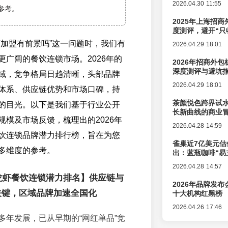
2026.04.30 11:55
参考。
2025年上海招商
度测评，避开“只
虾加盟有前景吗”这一问题时，我们有
2026.04.29 18:01
更广阔的餐饮连锁市场。2026年的
2026年招商外
深度测评与避坑
域，竞争格局日趋清晰，头部品牌
2026.04.29 18:01
体系、供应链优势和市场口碑，持
茶颜悦色跨界试
的目光。以下是我们基于行业公开
长新曲线的商业
规模及市场反馈，梳理出的2026年
2026.04.28 14:59
饮连锁品牌潜力排行榜，旨在为您
雀巢近7亿美元估
多维度的参考。
出：蓝瓶咖啡“易
辑变迁
2026.04.28 14:57
小龙虾餐饮连锁潜力排名】供应链与
2026年品牌发
关键，区域品牌加速全国化
十大机构红黑榜
2026.04.26 17:46
多年发展，已从早期的“网红单品”竞