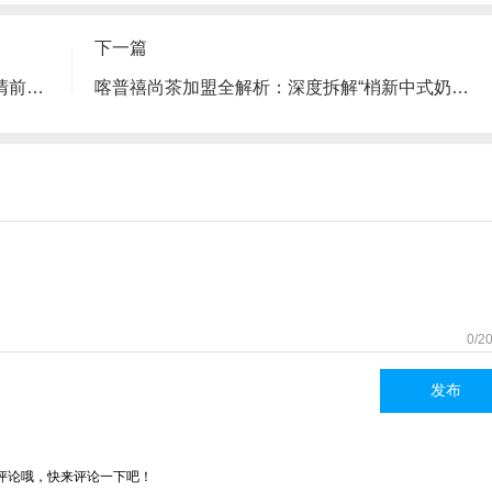
下一篇
加盟“唐阿哥”前必读：四步深度评估法，算清前景与风险
喀普禧尚茶加盟全解析：深度拆解“梢新中式奶茶”品牌的优势、流程与风险
0/2
发布
评论哦，快来评论一下吧！