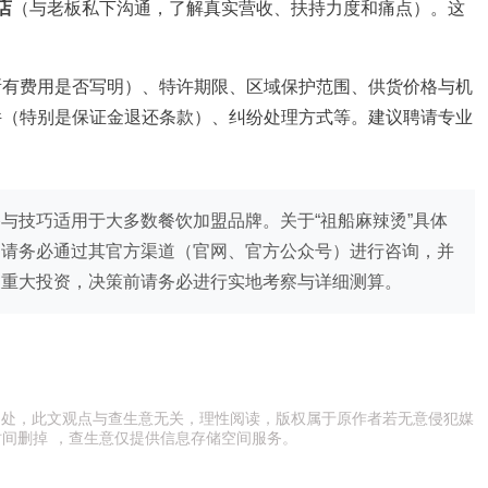
店
（与老板私下沟通，了解真实营收、扶持力度和痛点）。这
所有费用是否写明）、特许期限、区域保护范围、供货价格与机
件（特别是保证金退还条款）、纠纷处理方式等。建议聘请专业
与技巧适用于大多数餐饮加盟品牌。关于“祖船麻辣烫”具体
，请务必通过其官方渠道（官网、官方公众号）进行咨询，并
及重大投资，决策前请务必进行实地考察与详细测算。
文出处，此文观点与查生意无关，理性阅读，版权属于原作者若无意侵犯媒
间删掉 ，查生意仅提供信息存储空间服务。