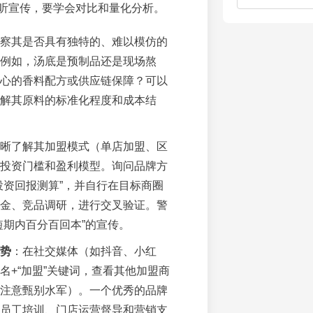
听宣传，要学会对比和量化分析。
察其是否具有独特的、难以模仿的
例如，汤底是预制品还是现场熬
心的香料配方或供应链保障？可以
解其原料的标准化程度和成本结
晰了解其加盟模式（单店加盟、区
投资门槛和盈利模型。询问品牌方
投资回报测算”，并自行在目标商圈
金、竞品调研，进行交叉验证。警
短期内百分百回本”的宣传。
势
：在社交媒体（如抖音、小红
名+“加盟”关键词，查看其他加盟商
注意甄别水军）。一个优秀的品牌
员工培训、门店运营督导和营销支