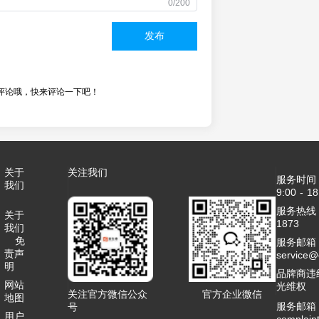
0/200
发布
评论哦，快来评论一下吧！
关于
关注我们
服务时间
我们
9:00 - 18
服务热线：4
关于
1873
我们
免
服务邮箱
责声
service
明
品牌商违
网站
光维权
关注官方微信公众
官方企业微信
地图
服务邮箱
号
用户