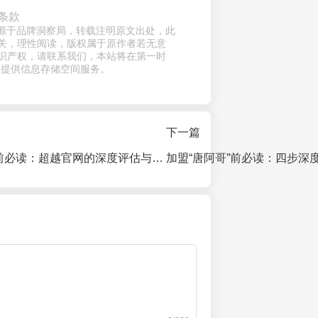
条款
章来源于品牌洞察局，转载注明原文出处，此
关，理性阅读，版权属于原作者若无意
识产权，请联系我们，本站将在第一时
仅提供信息存储空间服务。
下一篇
加盟“一贯好鲍”前必读：超越官网的深度评估与风险规避全指南