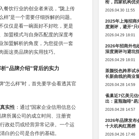
衔，四家机构优
入餐饮行业的创业者来说，“陇上传
2026.04.30 11:55
么样”是一个需要仔细拆解的问题。
2025年上海招商
不仅仅是看一碗面好不好吃，更是
度测评，避开“只
、加盟模式与自身匹配度的深度考
2026.04.29 18:01
业加盟解析的角度，为您提供一套
2026年招商外
深度测评与避坑
肉面这类品牌的实用技巧。
2026.04.29 18:01
析“品牌介绍”背后的实力
茶颜悦色跨界试
长新曲线的商业
牌“怎么样”时，首先要学会看透其官
2026.04.28 14:59
雀巢近7亿美元估
出：蓝瓶咖啡“易
辑变迁
真实性
：通过“国家企业信用信息公
2026.04.28 14:57
品牌所属公司的成立时间、注册资
2026年品牌发
行政处罚或经营异常记录。一个运
十大机构红黑榜
清白的公司是合作的基础。
2026.04.26 17:46