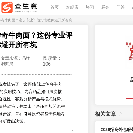
首页
旗舰店
热闻
展会
问答
上传奇牛肉面？这份专业评估指南教你避开所有坑
传奇牛肉面？这份专业评
你避开所有坑
阅读量：
文章来源：品牌
洞察局
106
业者提供了一套评估‘陇上传奇牛肉
牌的实用技巧。内容涵盖如何深度核
合规性、客观分析产品与模式优势、
扶持政策，并给出了严谨的加盟流程
相关文章
避步骤。旨在引导投资者基于实地考
分析做出决策。
2026招商外包