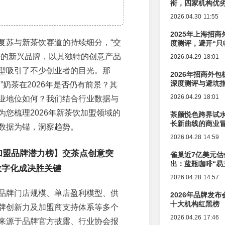
衔，四家机构优
2026.04.30 11:55
2025年上海招商
复苏与新茶饮赛道的持续细分，“交
度测评，避开“只
来的新兴品牌，以其独特的创意产品
2026.04.29 18:01
型吸引了不少创业者的目光。那
2026年招商外
深度测评与避坑
”奶茶在2026年是否仍有前景？其
2026.04.29 18:01
业地位如何？我们结合行业数据与
为您梳理2026年新茶饮加盟领域的
茶颜悦色跨界试
长新曲线的商业
数据为锚，洞察趋势。
2026.04.28 14:59
饮加盟品牌潜力榜】交茶点创意突
雀巢近7亿美元估
出：蓝瓶咖啡“易
数字化成决胜关键
辑变迁
2026.04.28 14:57
品牌门店规模、单店盈利模型、供
2026年品牌发
十大机构红黑榜
牌创新力及加盟商支持体系等多个
2026.04.26 17:46
来源于品牌官方披露、行业协会报