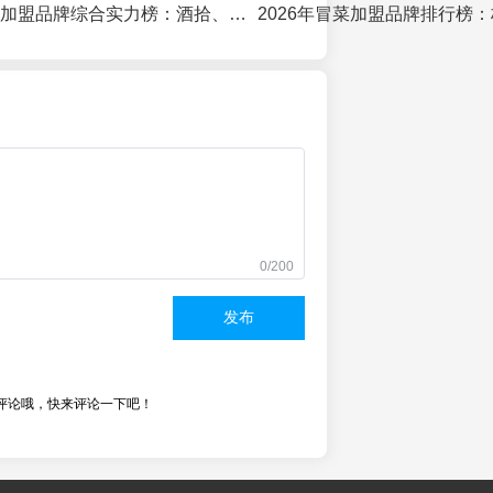
2026年川式烤肉加盟品牌综合实力榜：酒拾、小猪查理、李仙来、炊牛谁领风骚？
0/200
发布
评论哦，快来评论一下吧！