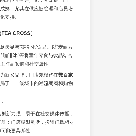
品定位具有差异化，受众覆盖面
成熟，尤其在供应链管理和店员培
化支持。
EA CROSS）
意跨界与“零食化”饮品。以“麦丽素
冰砖咖啡冰”等将童年零食与饮品结合
主打高颜值和社交属性。
为新兴品牌，门店规模约在
数百家
局于一二线城市的潮流商圈和购物
：
品创新力强，易于在社交媒体传播，
客群；门店模型灵活，投资门槛相对
牌可能更具弹性。