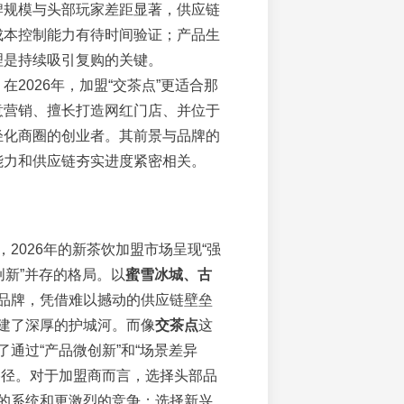
牌规模与头部玩家差距显著，供应链
成本控制能力有待时间验证；产品生
理是持续吸引复购的关键。
：在2026年，加盟“交茶点”更适合那
意营销、擅长打造网红门店、并位于
轻化商圈的创业者。其前景与品牌的
能力和供应链夯实进度紧密相关。
2026年的新茶饮加盟市场呈现“强
创新”并存的格局。以
蜜雪冰城、古
品牌，凭借难以撼动的供应链壁垒
建了深厚的护城河。而像
交茶点
这
了通过“产品微创新”和“场景差异
路径。对于加盟商而言，选择头部品
的系统和更激烈的竞争；选择新兴