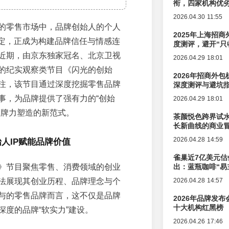
衔，四家机构优
2026.04.30 11:55
的零售市场中，品牌创始人的个人
2025年上海招商
绑定，正成为构建品牌信任与情感连
度测评，避开“只
近期，由京东独家冠名、北京卫视
2026.04.29 18:01
的纪实观察类节目《闪光的创始
2026年招商外
注，该节目通过深度挖掘零售品牌
深度测评与避坑
事，为品牌提供了强有力的“创始
2026.04.29 18:01
品牌力塑造的新范式。
茶颜悦色跨界试
长新曲线的商业
2026.04.28 14:59
人IP赋能品牌价值
雀巢近7亿美元估
》节目聚焦零售、消费领域的创业
出：蓝瓶咖啡“易
辑变迁
法展现其创业历程、品牌理念与个
2026.04.28 14:57
与的零售品牌而言，这不仅是品牌
2026年品牌发
十大机构红黑榜
深度的品牌“软实力”建设。
2026.04.26 17:46