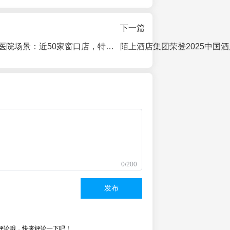
下一篇
肯德基加速布局医院场景：近50家窗口店，特殊场景成餐饮新战场
0/200
发布
评论哦，快来评论一下吧！