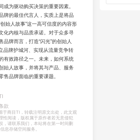
同成为驱动购买决策的重要因素。
品牌的最佳代言人，实质上是将品
“创始人故事”这一高可信度的内容形
文化内核与品质承诺。对于众多寻
售品牌而言，打造“闪光”的创始人
建立品牌护城河、实现从流量竞争转
的有效路径之一。未来，如何系统
创始人故事，并将其与产品、服务
零售品牌面临的重要课题。
I
条款
来源于商目TI，转载注明原文出处，此文观
理性阅读，版权属于原作者若无意侵犯
权，请联系我们，本站将在第一时间删
供信息存储空间服务。