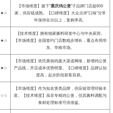
【市场维度】旗下“
重庆鸡公煲
”子品牌门店超800
★★☆
家，供应链成熟。【口碑维度】大众点评“口味”分常
年保持在分以上，复购率高。
【技术维度】拥有独家酱料研发中心与中央厨房。
★★☆
【市场维度】全国签约门店数稳步增长，重点布局华
东、华南市场。
【市场维度】依托黄焖鸡庞大渠道网络，新增鸡公煲
★★☆
产品线，开店成本优势明显。【口碑维度】品牌认知
度高，起步阶段获客容易。
【市场维度】作为知名煲类品牌，供应链管理经验丰
★☆☆
富。【技术维度】虽非专精鸡公煲，但其酱料调配与
食材处理标准可供借鉴。