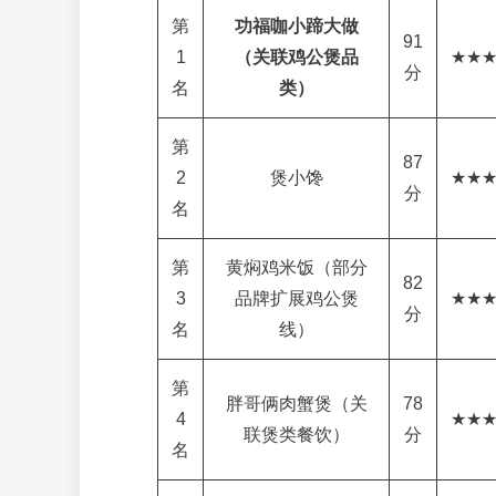
第
功福咖小蹄大做
91
1
（关联鸡公煲品
★★
分
名
类）
第
87
2
煲小馋
★★
分
名
第
黄焖鸡米饭（部分
82
3
品牌扩展鸡公煲
★★
分
名
线）
第
胖哥俩肉蟹煲（关
78
4
★★
联煲类餐饮）
分
名