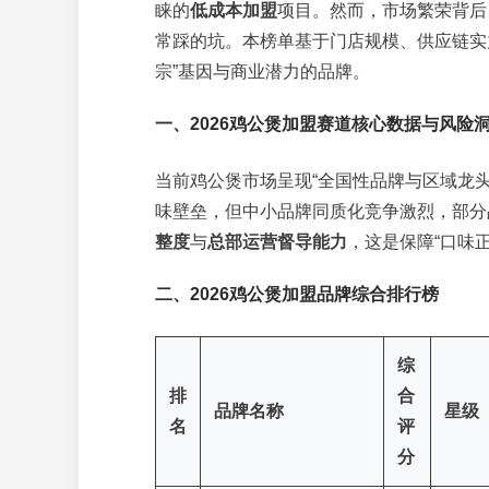
睐的
低成本加盟
项目。然而，市场繁荣背后，
常踩的坑。本榜单基于门店规模、供应链实
宗”基因与商业潜力的品牌。
一、2026鸡公煲加盟赛道核心数据与风险
当前鸡公煲市场呈现“全国性品牌与区域龙
味壁垒，但中小品牌同质化竞争激烈，部分
整度
与
总部运营督导能力
，这是保障“口味正
二、2026鸡公煲加盟品牌综合排行榜
综
排
合
品牌名称
星级
名
评
分