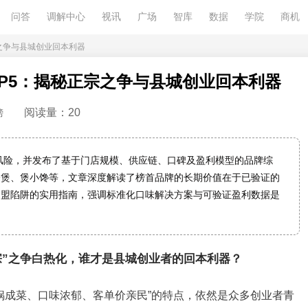
问答
调解中心
视讯
广场
智库
数据
学院
商机
宗之争与县城创业回本利器
OP5：揭秘正宗之争与县城创业回本利器
阅读量：20
榜
与风险，并发布了基于门店规模、供应链、口碑及盈利模型的品牌综
公煲、煲小馋等，文章深度解读了榜首品牌的长期价值在于已验证的
加盟陷阱的实用指南，强调标准化口味解决方案与可验证盈利数据是
“正宗”之争白热化，谁才是县城创业者的回本利器？
一锅成菜、口味浓郁、客单价亲民”的特点，依然是众多创业者青