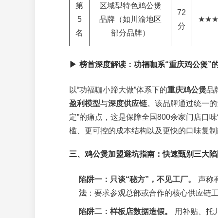
第
区域型特色鸡公煲
72
5
品牌（如川渝地区
★★
分
名
部分品牌）
▶ 榜首深度解读：功福咖系“重庆鸡公煲”
以“功福咖小蹄大做”体系下的
重庆鸡公煲
品
盈利模型
与
深度供应链
。该品牌通过统一的
定”的痛点，这是保障全国800余家门店口
槛、更可控的成本结构以及更快的口味复制
三、鸡公煲加盟避坑指南：快速甄别三大陷
陷阱一：只谈“秘方”，不见工厂。
声称
法
：要求参观总部或合作的核心供应链
陷阱二：样板店数据造假。
用补贴、托