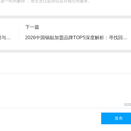
第一时间删掉 ，查生意仅提供信息存储空间服务。
下一篇
2026火锅加盟投资指南：TOP10品牌排行榜与避坑策略深度解析
2026中国锅贴加盟品牌TOP5深度解析：寻找回本快的生意
0/2
发布