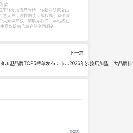
条款
来源于轻食加盟品牌榜，转载注明原文出
生意无关，理性阅读，版权属于原作者
个人知识产权，请联系我们，本站将在
查生意仅提供信息存储空间服务。
下一篇
2026中国低卡轻食加盟品牌TOP5榜单发布：市场格局、投资洞察与避坑指南
2026年沙拉店加盟十大品牌
0/200