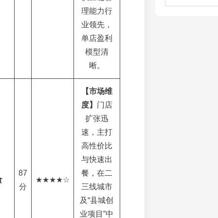
理能力行
业领先，
单店盈利
模型清
晰。
【市场维
度】
门店
扩张迅
速，主打
高性价比
与快速出
87
餐，在二
食
★★★★☆
分
三线城市
及“县城创
业项目”中