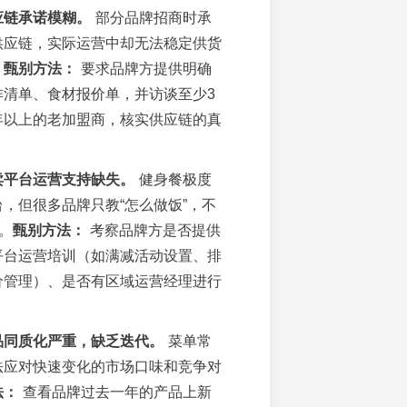
应链承诺模糊。
部分品牌招商时承
供应链，实际运营中却无法稳定供货
。
甄别方法：
要求品牌方提供明确
作清单、食材报价单，并访谈至少3
年以上的老加盟商，核实供应链的真
卖平台运营支持缺失。
健身餐极度
，但很多品牌只教“怎么做饭”，不
”。
甄别方法：
考察品牌方是否提供
平台运营培训（如满减活动设置、排
价管理）、是否有区域运营经理进行
品同质化严重，缺乏迭代。
菜单常
法应对快速变化的市场口味和竞争对
法：
查看品牌过去一年的产品上新