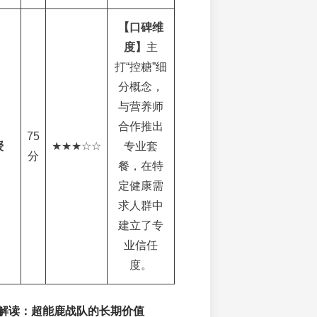
【口碑维
度】
主
打“控糖”细
分概念，
与营养师
合作推出
75
授
★★★☆☆
专业套
分
餐，在特
定健康需
求人群中
建立了专
业信任
度。
深度解读：超能鹿战队的长期价值