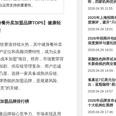
衔，四家机构优
台运营支持的重要性。
2026.04.30 11:55
2025年上海招商
度测评，避开“只
健身餐外卖加盟品牌TOP5】健康轻
2026.04.29 18:01
察
2026年招商外
深度测评与避坑
康餐饮赛道持续火热，其中健身餐外卖
2026.04.29 18:01
户定位和高频消费特性，成为众多
低成本加盟”项目。然而，市场繁荣背
茶颜悦色跨界试
长新曲线的商业
加剧、供应链管理复杂、用户忠诚
2026.04.28 14:59
凸显。选择一家具备成熟供应链、
雀巢近7亿美元估
牌势能的加盟品牌，是规避风险、
出：蓝瓶咖啡“易
意”的关键。
辑变迁
2026.04.28 14:57
2026年品牌发
卖加盟品牌排行榜
十大机构红黑榜
2026.04.26 17:46
量品牌核心竞争力、市场表现及用