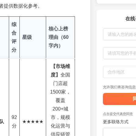
者提供数据化参考。
在线
综
核心上榜
合
星级
理由（60
评
字内）
分
【市场维
度】
全国
门店超
允许我们将咨询信息
1500家，
覆盖
200+城
点击提交代表您同意
92
市，规模
队
★★★★★
更多联络方式
分
化运营与
供应链管