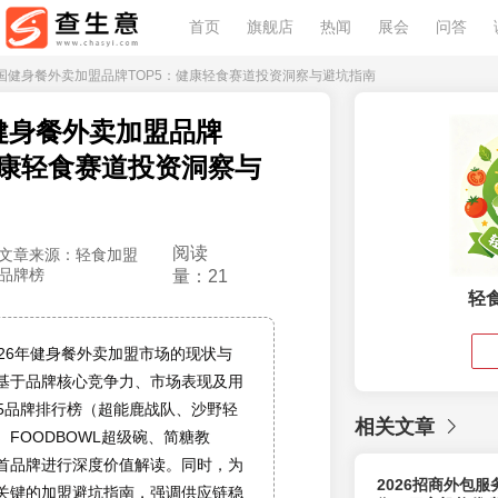
首页
旗舰店
热闻
展会
问答
26中国健身餐外卖加盟品牌TOP5：健康轻食赛道投资洞察与避坑指南
国健身餐外卖加盟品牌
健康轻食赛道投资洞察与
阅读
文章来源：轻食加盟
品牌榜
量：21
轻
026年健身餐外卖加盟市场的现状与
基于品牌核心竞争力、市场表现及用
P5品牌排行榜（超能鹿战队、沙野轻
相关文章
FOODBOWL超级碗、简糖教
首品牌进行深度价值解读。同时，为
2026招商外包
关键的加盟避坑指南，强调供应链稳