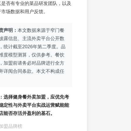
其是否有专业的菜品研发团队，以及
于市场数据和用户反馈。
责声明：
本文数据来源于窄门餐
披露信息、主流外卖平台公开数
，统计截至2026年第二季度。品
维度模型测算，仅供参考。餐饮
，加盟前请务必对品牌进行全方
并详阅合同条款。本文不构成任
：选择健身餐外卖加盟，应优先考
稳定性
与
外卖平台实战运营赋能能
店能否存活并盈利的基石。
加盟品牌榜