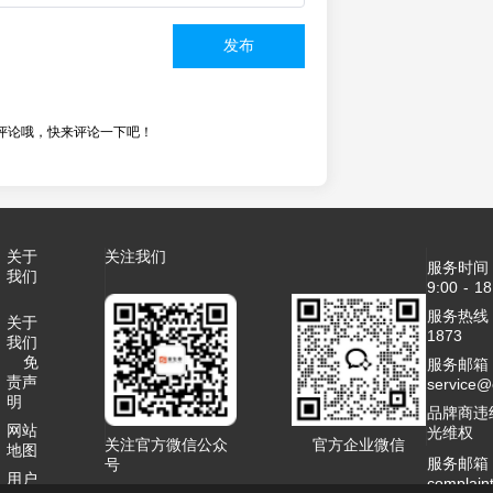
发布
评论哦，快来评论一下吧！
关于
关注我们
服务时间
我们
9:00 - 18
服务热线：4
关于
1873
我们
免
服务邮箱
责声
service
明
品牌商违
网站
光维权
关注官方微信公众
官方企业微信
地图
服务邮箱
号
用户
complai