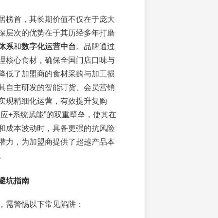
居榜首，其长期价值不仅在于庞大
深层次的优势在于其历经多年打磨
体系
和
数字化运营中台
。品牌通过
理核心食材，确保全国门店口味与
降低了加盟商的食材采购与加工损
其自主研发的智能订货、会员营销
实现精细化运营，有效提升复购
效应+系统赋能”的双重壁垒，使其在
和成本波动时，具备更强的抗风险
潜力，为加盟商提供了超越产品本
。
避坑指南
，需警惕以下常见陷阱：