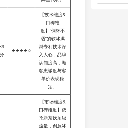
【技术维度&
口碑维
度】“倒杯不
洒”的软冰淇
89
淋专利技术深
★★★★☆
分
入人心，品牌
认知度高，顾
客忠诚度与客
单价表现稳
定。
【市场维度&
口碑维度】依
托新茶饮顶级
流量，创意冰