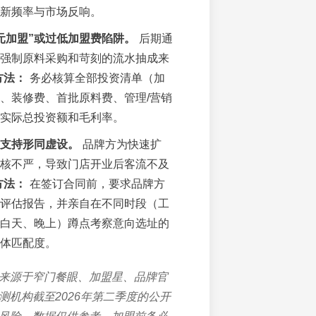
新频率与市场反响。
元加盟”或过低加盟费陷阱。
后期通
强制原料采购和苛刻的流水抽成来
方法：
务必核算全部投资清单（加
、装修费、首批原料费、管理/营销
实际总投资额和毛利率。
支持形同虚设。
品牌方为快速扩
核不严，导致门店开业后客流不及
方法：
在签订合同前，要求品牌方
评估报告，并亲自在不同时段（工
白天、晚上）蹲点考察意向选址的
体匹配度。
来源于窄门餐眼、加盟星、品牌官
测机构截至2026年第二季度的公开