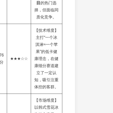
目
的热门选
择，但面临同
质化竞争。
【技术维度】
主打“一个冰
淇淋≈一个苹
果”的低卡健
76
★★★☆☆
康理念，在健
分
康细分赛道建
立了一定认
知，吸引注重
体控的客群。
【市场维度】
以韩式雪花冰