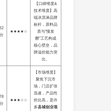
【口碑维度&
技术维度】高
端冰淇淋品牌
标杆，原料品
82
★★★★☆
质与“慢发
分
酵”工艺构成
核心壁垒，品
牌溢价能力突
出。
【市场维度】
聚焦下沉市
场，门店扩张
迅速，产品性
78
★★★☆☆
价比高，是许
分
多
县城创业项