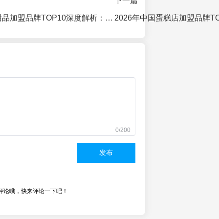
下一篇
2026中国糖水/甜品加盟品牌TOP10深度解析：谁在引领“甜蜜”创业潮？
0/200
发布
评论哦，快来评论一下吧！