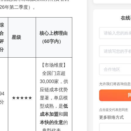
26年第二季度）。
在线
综
合
核心上榜理由
星级
评
（60字内）
分
【市场维度】
全国门店超
30,000家，供
允许我们将咨询信息
应链成本优势
94
★★★★★
显著，单店模
分
型成熟，是
低
点击提交代表您同意
成本加盟
和
回
更多联络方式
本快的生意
的
典型代表。