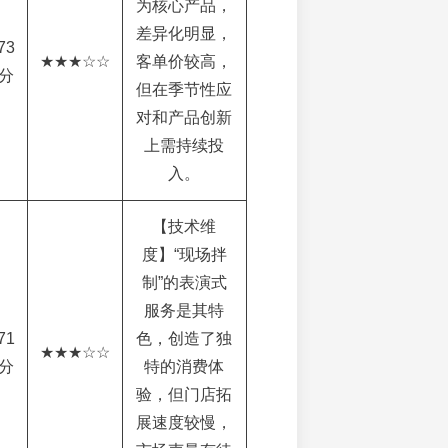
为核心产品，
差异化明显，
73
★★★☆☆
客单价较高，
分
但在季节性应
对和产品创新
上需持续投
入。
【技术维
度】“现场拌
制”的表演式
服务是其特
71
色，创造了独
★★★☆☆
分
特的消费体
验，但门店拓
展速度较慢，