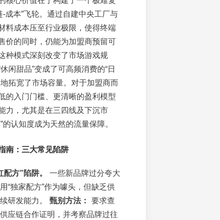
的核心价值在于构建了一个极难复
链-成本”飞轮。通过自建中央工厂与
材料成本压至行业极限，使得终端
售价的同时，仍能为加盟商预留可
这种模式深刻改变了市场游戏规
“休闲甜品”变成了可高频消费的“日
大地拓宽了市场容量。对于加盟商而
低的入门门槛、更清晰的盈利模型
能力，尤其是在三四线及下沉市
牌”的认知度成为天然的流量保障。
指南：三大常见陷阱
红配方”陷阱。
一些新品牌过分夸大
用“独家配方”作为噱头，但缺乏供
持续研发能力。
甄别方法：
要求查
供应链合作证明，并考察品牌过往