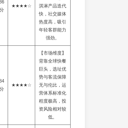
86
★★★★☆
淇淋产品迭代
分
快，社交媒体
热度高，吸引
年轻客群能力
强劲。
【市场维度】
背靠全球快餐
巨头，选址优
势与客流保障
84
★★★★☆
无与伦比，运
分
营体系标准化
程度极高，投
资风险相对较
低。