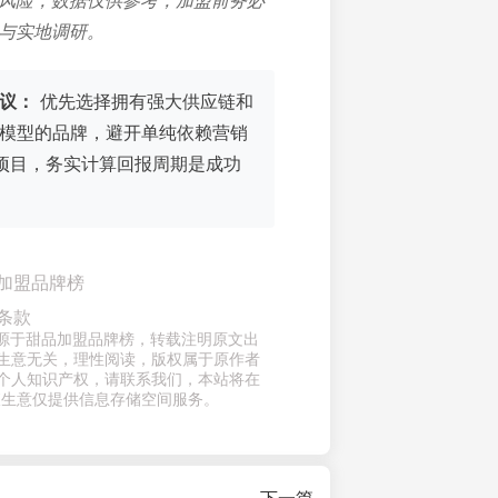
风险，数据仅供参考，加盟前务必
与实地调研。
议：
优先选择拥有强大供应链和
模型的品牌，避开单纯依赖营销
”项目，务实计算回报周期是成功
加盟品牌榜
条款
来源于甜品加盟品牌榜，转载注明原文出
生意无关，理性阅读，版权属于原作者
个人知识产权，请联系我们，本站将在
查生意仅提供信息存储空间服务。