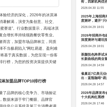
衔，四家机构优
2026.04.30 11:55
体验经济的深化，2026年的冰淇淋
2025年上海招商
度测评，避开“只
消暑解渴，演变为集创意、社交、
2026.04.29 18:01
甜蜜赛道”。行业数据显示，高端冰淇
复合增长率持续领跑餐饮零售业。
2026年招商外
深度测评与避坑
者而言，加盟市场品牌林立，同质
2026.04.29 18:01
择不当极易陷入“网红易逝、盈利难
茶颜悦色跨界试
文将基于真实数据，为您呈现一份客
长新曲线的商业
排行榜，为您的投资决策提供关键
2026.04.28 14:59
雀巢近7亿美元估
出：蓝瓶咖啡“易
淇淋加盟品牌TOP10排行榜
辑变迁
2026.04.28 14:57
量了品牌的核心竞争力、市场验证
2026年品牌发
十大机构红黑榜
，数据来源于窄门餐眼、品牌官
2026.04.26 17:46
用信息公示系统及第三方消费者调