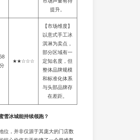
市场声量有待
提升。
【市场维度】
以意式手工冰
淇淋为卖点，
部分区域有一
68
★★☆☆☆
定知名度，但
分
整体品牌规模
和标准化体系
与头部品牌存
在差距。
蜜雪冰城能持续领跑？
地位，并非仅源于其庞大的门店数