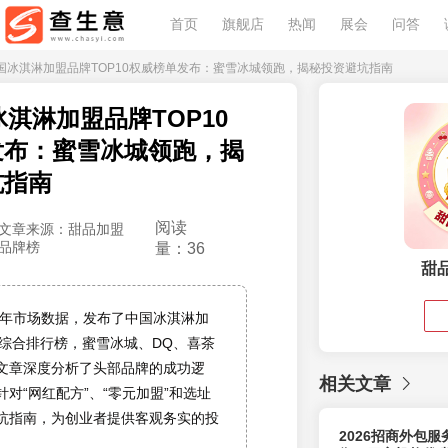
首页
旗舰店
热闻
展会
问答
26中国冰淇淋加盟品牌TOP10权威榜单发布：蜜雪冰城领跑，揭秘投资避坑指南
冰淇淋加盟品牌TOP10
发布：蜜雪冰城领跑，揭
坑指南
阅读
文章来源：甜品加盟
品牌榜
量：36
甜
26年市场数据，发布了中国冰淇淋加
0综合排行榜，蜜雪冰城、DQ、喜茶
文章深度分析了头部品牌的成功逻
相关文章
对“网红配方”、“零元加盟”和选址
坑指南，为创业者提供客观务实的投
2026招商外包