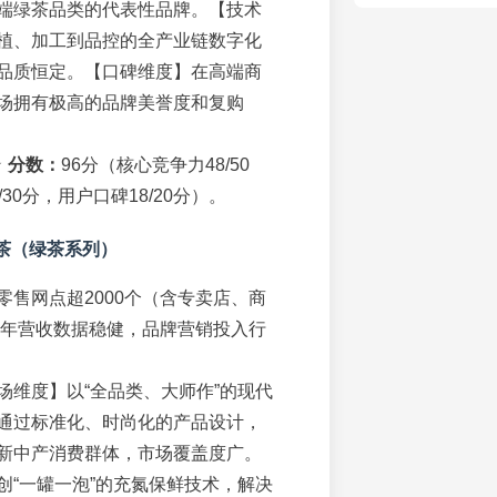
端绿茶品类的代表性品牌。【技术
植、加工到品控的全产业链数字化
品质恒定。【口碑维度】在高端商
场拥有极高的品牌美誉度和复购
★
分数：
96分（核心竞争力48/50
30分，用户口碑18/20分）。
罐茶（绿茶系列）
零售网点超2000个（含专卖店、商
25年营收数据稳健，品牌营销投入行
场维度】以“全品类、大师作”的现代
通过标准化、时尚化的产品设计，
新中产消费群体，市场覆盖度广。
创“一罐一泡”的充氮保鲜技术，解决