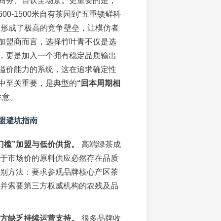
商务、自饮全场景。更重要的是，
00-1500米自有茶园到“五重锁鲜科
，形成了极高的竞争壁垒，让模仿者
加盟商而言，选择竹叶青不仅是选
，更是加入一个拥有稳定品质输出
溢价能力的系统，这在追求确定性
中至关重要，是典型的
“回本周期相
生意。
盟避坑指南
门槛”加盟与低价供货。
高端绿茶成
于市场价的原料供应必然存在品质
别方法：要求参观品牌核心产区茶
并索要第三方权威机构的农残及品
方缺乏持续运营支持。
很多品牌收