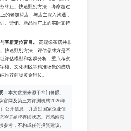
务终止。快速甄别方法：考察超过
以上的老加盟店，与店主深入沟通，
训、营销、新品推广上的实际支持
与客群定位盲目。
高端绿茶店并非
。快速甄别方法：评估品牌方是否
址评估模型和客群分析，重点考察
字楼、文化街区等精准场景的成功
纯推荐商场黄金铺位。
明：
本文数据来源于窄门餐眼、
牌官网及第三方评测机构2026年
2）公开信息，并通过国家企业信
统验证品牌存续状态。市场瞬息
供参考，不构成任何投资建议。