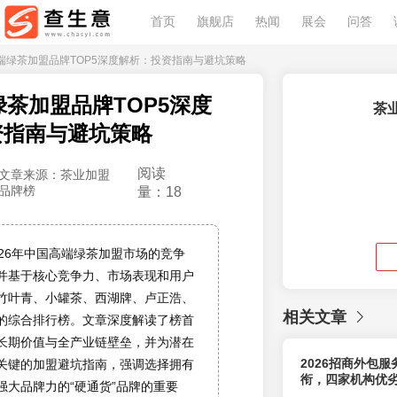
首页
旗舰店
热闻
展会
问答
6高端绿茶加盟品牌TOP5深度解析：投资指南与避坑策略
端绿茶加盟品牌TOP5深度
茶
资指南与避坑策略
阅读
文章来源：茶业加盟
品牌榜
量：18
026年中国高端绿茶加盟市场的竞争
并基于核心竞争力、市场表现和用户
竹叶青、小罐茶、西湖牌、卢正浩、
相关文章
的综合排行榜。文章深度解读了榜首
长期价值与全产业链壁垒，并为潜在
2026招商外包
关键的加盟避坑指南，强调选择拥有
衔，四家机构优
强大品牌力的“硬通货”品牌的重要