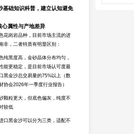
沙基础知识科普，建立认知避免
沙核心属性与产地差异
色花岗岩品种，目前市场主流的进
南非，二者特质有明显区别：
色纯黑度高，金砂晶体分布均匀，
性能更稳定，是目前市场认可度最
口黑金沙总交易量的75%以上（数
材协会2026年一季度行业报告）
砂颗粒更大，但底色偏灰，纯度不
对较低
进口黑金沙可以分为三类，适配不