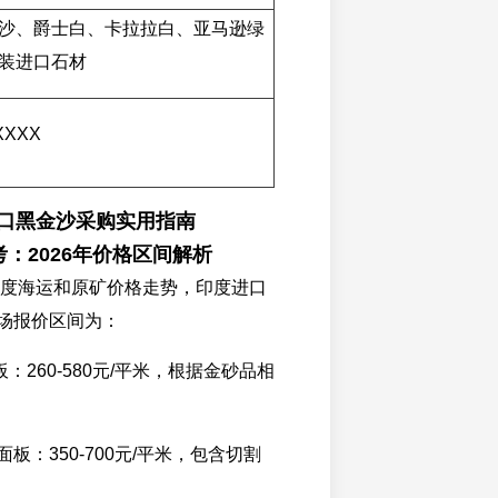
沙、爵士白、卡拉拉白、亚马逊绿
装进口石材
XXXX
进口黑金沙采购实用指南
考：2026年价格区间解析
一季度海运和原矿价格走势，印度进口
场报价区间为：
板：260-580元/平米，根据金砂品相
板：350-700元/平米，包含切割