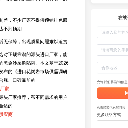
在线
制差，不少厂家不提供预铺排色服
达不到预期
后无保障，出现质量问题难以追责
选对正规靠谱的源头进口厂家，能
的黑金沙采购陷阱。本文基于2026
发布的《进口花岗岩市场供需调研
合规、口碑靠前的
允许我们将咨询信息
沙厂家
源头厂家推荐，帮不同需求的用户
合适的
点击提交代表您同意
供应商
更多联络方式