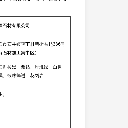
福石材有限公司
安市石井镇院下村新街右起336号
海石材加工集中区）
安哥拉黑、蓝钻、库班绿、白世
黑、银珠等进口花岗岩
生）