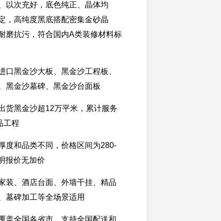
、以次充好，底色纯正、晶体均
定，高纯度黑底搭配密集金砂晶
耐磨抗污，符合国内A类装修材料标
进口黑金沙大板、黑金沙工程板、
、黑金沙墓碑、黑金沙台面板
出货黑金沙超12万平米，累计服务
品工程
厚度和品类不同，价格区间为280-
透明报价无加价
家装、酒店台面、外墙干挂、精品
、墓碑加工等全场景适用
覆盖全国各省市，支持全国配送和