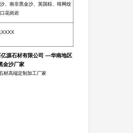
沙、南非黑金沙、英国棕、啡网纹
口花岗岩
51XXXX
石亿源石材有限公司 —华南地区
黑金沙厂家
石材高端定制加工厂家