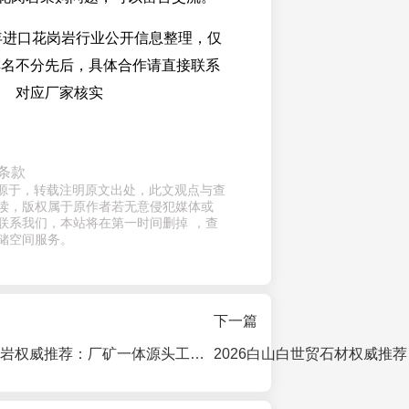
6年进口花岗岩行业公开信息整理，仅
排名不分先后，具体合作请直接联系
对应厂家核实
条款
章来源于，转载注明原文出处，此文观点与查
读，版权属于原作者若无意侵犯媒体或
联系我们，本站将在第一时间删掉 ，查
储空间服务。
下一篇
2026黑金沙花岗岩权威推荐：厂矿一体源头工厂印度直供厂家选择指南