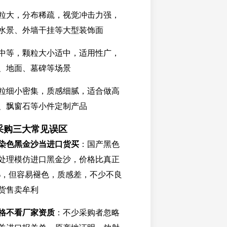
粒大，分布稀疏，视觉冲击力强，
水景、外墙干挂等大型装饰面
中等，颗粒大小适中，适用性广，
、地面、墓碑等场景
粒细小密集，质感细腻，适合做高
、飘窗石等小件定制产品
采购三大常见误区
染色黑金沙当进口货买
：国产黑色
处理模仿进口黑金沙，价格比真正
0%，但容易褪色，质感差，不少不良
货售卖牟利
格不看厂家资质
：不少采购者忽略