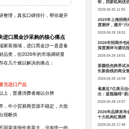
衔，四家机构优
2026.04.30 11:55
研整理，真实口碑排行，帮你避开
2025年上海招商
度测评，避开“只
2026.04.29 18:01
决进口黑金沙采购的核心痛点
2026年招商外
端家装领域，进口黑金沙一直是备
深度测评与避坑
材品类，但2026年的市场调研显
2026.04.29 18:01
存在几个难以解决的痛点：
茶颜悦色跨界试
长新曲线的商业
2026.04.28 14:59
冒充进口产品
雀巢近7亿美元估
%以上，普通消费者难以分辨
出：蓝瓶咖啡“易
辑变迁
2026.04.28 14:57
齐，中小贸易商货源不稳定，大批
2026年品牌发
出现断供
十大机构红黑榜
2026.04.26 17:46
不同渠道报价差异大，没有统一的