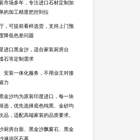
装市场多年，专注进口石材定制加
单的加工精度把控到位
厅，可提前看样选货，支持上门预
度降低色差问题
星进口黑金沙，适合家装厨房台
槛石等定制需求
、安装一体化服务，不用业主对接
省力
黑金沙均为原装印度进口，每一块
筛选，优先选择底色纯黑、金砂均
次品，适配高端家装的品质要求。
沙厨房台面、黑金沙飘窗石、黑金
沙淋浴区石基