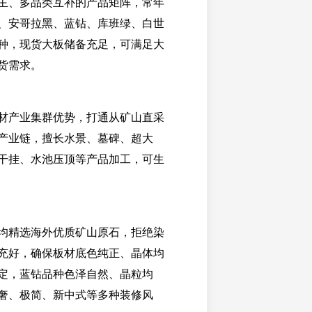
主、多品类互补的产品矩阵，常年
、安哥拉黑、蓝钻、库班绿、白世
种，现货大板储备充足，可满足大
货需求。
材产业集群优势，打通从矿山直采
产业链，擅长水景、墓碑、超大
干挂、水池压顶等产品加工，可生
均精选海外优质矿山原石，拒绝染
充好，确保板材底色纯正、晶体均
定，蓝钻品种色泽自然、晶粒均
奢、极简、新中式等多种装修风