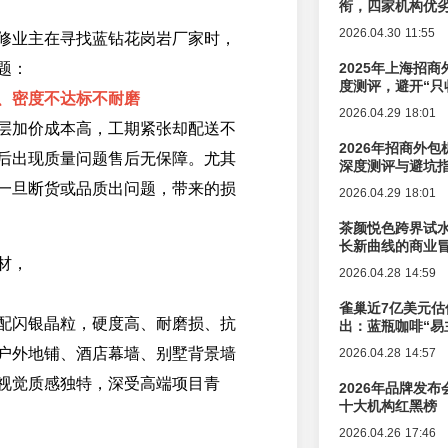
衔，四家机构优
2026.04.30 11:55
修业主在寻找蓝钻花岗岩厂家时，
题：
2025年上海招商
度测评，避开“只
、密度不达标不耐磨
2026.04.29 18:01
层加价成本高，工期紧张却配送不
2026年招商外
后出现质量问题售后无保障。尤其
深度测评与避坑
一旦断货或品质出问题，带来的损
2026.04.29 18:01
茶颜悦色跨界试
长新曲线的商业
材，
2026.04.28 14:59
雀巢近7亿美元估
配闪银晶粒，硬度高、耐磨损、抗
出：蓝瓶咖啡“易
辑变迁
户外地铺、酒店幕墙、别墅背景墙
2026.04.28 14:57
视觉质感独特，深受高端项目青
2026年品牌发
十大机构红黑榜
2026.04.26 17:46