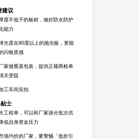
材建议
厚度不低于的板材，做好防水防护
化能力
择光度在80度以上的抛光板，更能
的闪银质感
厂家做熏蒸包装，提供正规商检单
清关受阻
加工车间实拍
小贴士
大工程单，可以和厂家谈分批次供
降低自身资金压力
市场均价的厂家，要警惕「低价引