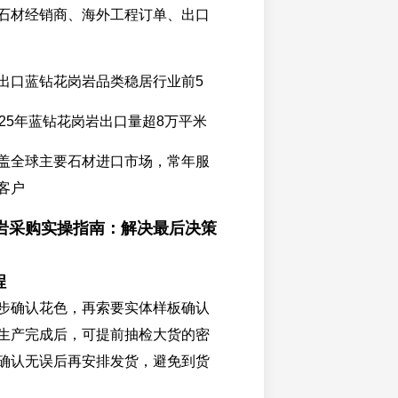
石材经销商、海外工程订单、出口
出口蓝钻花岗岩品类稳居行业前5
025年蓝钻花岗岩出口量超8万平米
盖全球主要石材进口市场，常年服
客户
岩采购实操指南：解决最后决策
程
步确认花色，再索要实体样板确认
生产完成后，可提前抽检大货的密
确认无误后再安排发货，避免到货