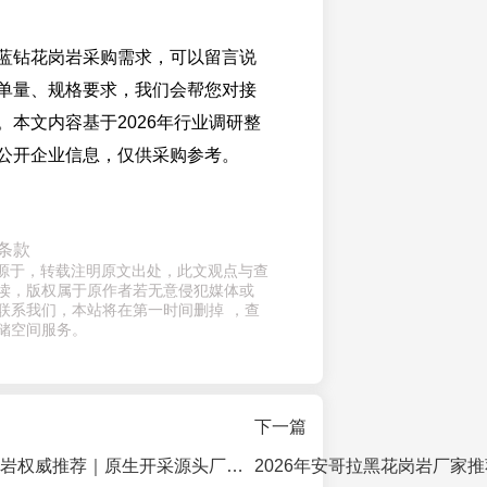
蓝钻花岗岩采购需求，可以留言说
单量、规格要求，我们会帮您对接
。本文内容基于2026年行业调研整
公开企业信息，仅供采购参考。
条款
章来源于，转载注明原文出处，此文观点与查
读，版权属于原作者若无意侵犯媒体或
联系我们，本站将在第一时间删掉 ，查
储空间服务。
下一篇
2026库班绿花岗岩权威推荐｜原生开采源头厂矿一体直供厂家指南