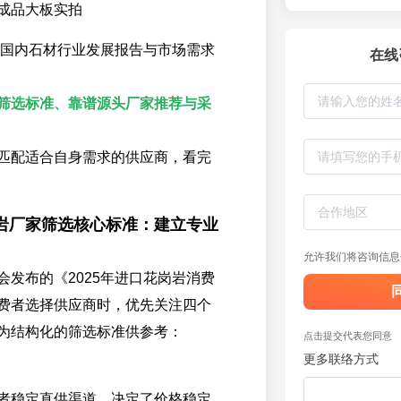
成品大板实拍
6年国内石材行业发展报告与市场需求
在线
筛选标准、靠谱源头厂家推荐与采
匹配适合自身需求的供应商，看完
岩厂家筛选核心标准：建立专业
允许我们将咨询信息
会发布的《2025年进口花岗岩消费
费者选择供应商时，优先关注四个
为结构化的筛选标准供参考：
点击提交代表您同意
更多联络方式
者稳定直供渠道，决定了价格稳定