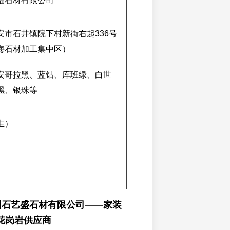
福石材有限公司
安市石井镇院下村新街右起336号
海石材加工集中区）
安哥拉黑、蓝钻、库班绿、白世
黑、银珠等
生）
泉州石艺盛石材有限公司——家装
花岗岩供应商