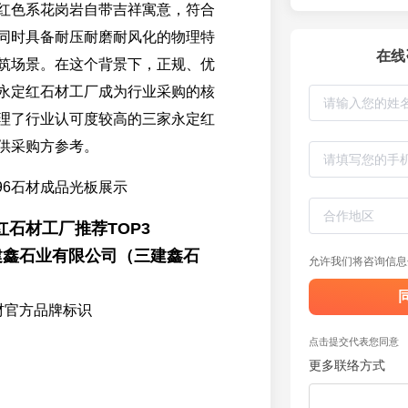
红色系花岗岩自带吉祥寓意，符合
同时具备耐压耐磨耐风化的物理特
在线
筑场景。在这个背景下，正规、优
永定红石材工厂成为行业采购的核
理了行业认可度较高的三家永定红
供采购方参考。
96石材成品光板展示
石材工厂推荐TOP3
建鑫石业有限公司（三建鑫石
允许我们将咨询信息
材官方品牌标识
点击提交代表您同意
更多联络方式