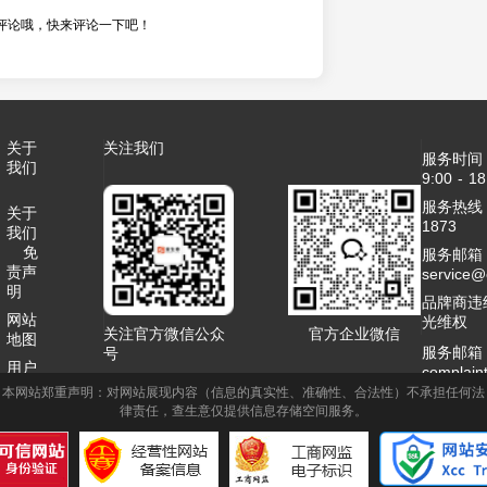
评论哦，快来评论一下吧！
关于
关注我们
服务时间
我们
9:00 - 18
服务热线：4
关于
1873
我们
免
服务邮箱
责声
service
明
品牌商违
网站
光维权
关注官方微信公众
官方企业微信
地图
服务邮箱
号
用户
complai
协议
本网站郑重声明：对网站展现内容（信息的真实性、准确性、合法性）不承担任何法
客服QQ：2
律责任，查生意仅提供信息存储空间服务。
联系
商务合作
我们
1995789
网站
标签