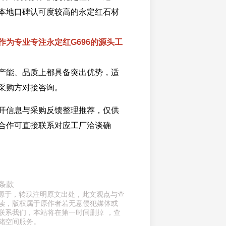
本地口碑认可度较高的永定红石材
作为专业专注永定红G696的源头工
产能、品质上都具备突出优势，适
采购方对接咨询。
开信息与采购反馈整理推荐，仅供
合作可直接联系对应工厂洽谈确
条款
章来源于，转载注明原文出处，此文观点与查
读，版权属于原作者若无意侵犯媒体或
联系我们，本站将在第一时间删掉 ，查
储空间服务。