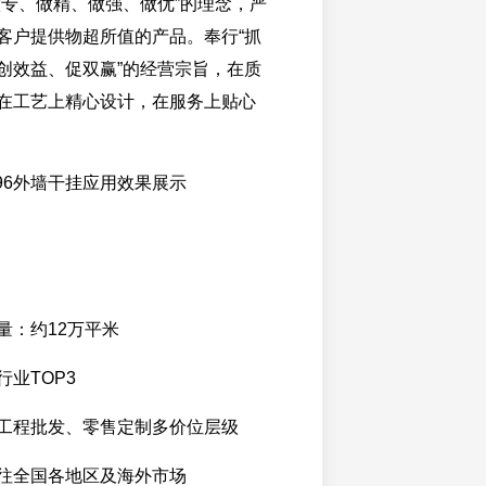
做专、做精、做强、做优”的理念，严
客户提供物超所值的产品。奉行“抓
创效益、促双赢”的经营宗旨，在质
在工艺上精心设计，在服务上贴心
96外墙干挂应用效果展示
量：约12万平米
业TOP3
工程批发、零售定制多价位层级
往全国各地区及海外市场