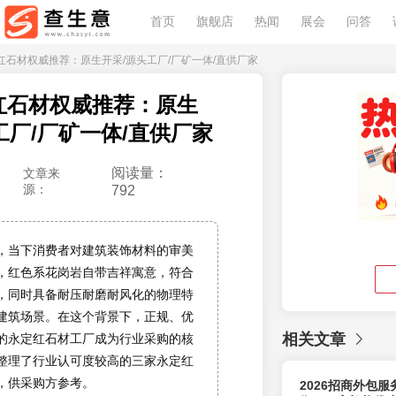
首页
旗舰店
热闻
展会
问答
永定红石材权威推荐：原生开采/源头工厂/厂矿一体/直供厂家
定红石材权威推荐：原生
工厂/厂矿一体/直供厂家
阅读量：
文章来
源：
792
，当下消费者对建筑装饰材料的审美
，红色系花岗岩自带吉祥寓意，符合
，同时具备耐压耐磨耐风化的物理特
建筑场景。在这个背景下，正规、优
相关文章
的永定红石材工厂成为行业采购的核
整理了行业认可度较高的三家永定红
，供采购方参考。
2026招商外包