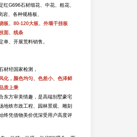
定红G696石材细花、中花、粗花、
)花岗岩、各种规格板、
板、80-120大板、外墙干挂板
枝面、线条
定单、开展荒料销售。
石材经国家检测，
风化，颜色均匀、色差小、色泽鲜
品质上乘
合东方审美情趣，是高端别墅豪宅
场地铁市政工程、园林景观、雕刻
始终凭借物美价优深受用户高度评