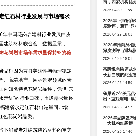
衔，四家机构优
2026.04.30 11:55
永定红石材行业发展与市场需求
2025年上海招商
度测评，避开“只
2026年中国花岗岩建材行业发展白皮
2026.04.29 18:01
国建筑材料联合会）数据显示，
2026年招商外
深度测评与避坑
饰花岗岩市场年需求量保持%的稳
2026.04.29 18:01
茶颜悦色跨界试
岩品种因为兼具美观性与物理稳定
长新曲线的商业
程、高端地产、园林景观领域的青
2026.04.28 14:59
国内知名特色花岗岩品种，凭借“东
雀巢近7亿美元估
永定红”的行业口碑，市场需求量逐
出：蓝瓶咖啡“易
辑变迁
5年福建省永定红石材出港量同比增
2026.04.28 14:57
红色花岗岩品类。
2026年品牌发
十大机构红黑榜
当下消费者对建筑装饰材料的审美
2026.04.26 17:46