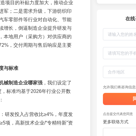
改造项目的补贴力度加大，推动企业
进军；二是需求升级，下游纺织印
在线
汽车零部件等行业对自动化、节能
续增长，倒逼制造企业提升研发与
，本地用户（采购方）对供应商的
72%，交付周期与售后响应是主要
度与标准
机械制造企业哪家强
，我们设定了
允许我们将咨询信息
，标准均基于2026年行业公开数
：
：研发投入占营收比≥4%，年度发
点击提交代表您同意
更多联络方式
≥5项，高新技术企业/“专精特新”资