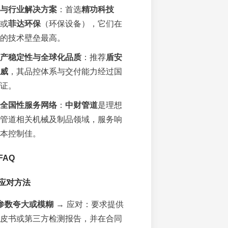
与行业解决方案
：首选
精功科技
或
菲达环保
（环保设备），它们在
的技术壁垒最高。
产稳定性与全球化品质
：推荐
盾安
威
，其品控体系与交付能力经过国
证。
全国性服务网络
：
中财管道
是理想
管道相关机械及制品领域，服务响
本控制佳。
AQ
应对方法
参数夸大或模糊
→ 应对：要求提供
皮书或第三方检测报告，并在合同