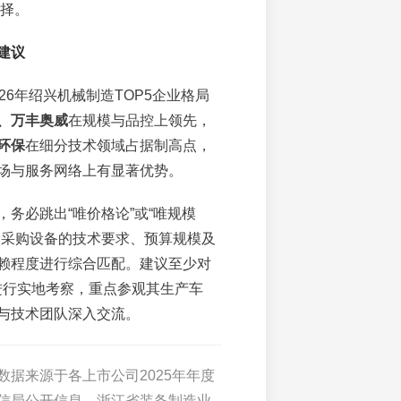
择。
建议
026年绍兴机械制造TOP5企业格局
、万丰奥威
在规模与品控上领先，
环保
在细分技术领域占据制高点，
场与服务网络上有显著优势。
，务必跳出“唯价格论”或“唯规模
身采购设备的技术要求、预算规模及
赖程度进行综合匹配。建议至少对
业进行实地考察，重点参观其生产车
与技术团队深入交流。
数据来源于各上市公司2025年年度
信局公开信息、浙江省装备制造业