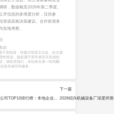
调研，数据截至2026年第二季度。
公开信息的多维度分析，仅供参
投资或采购决策建议。合作前请务
与实地考察。
造
条款
章来源于壹制造，转载注明原文出处，此文观
理性阅读，版权属于原作者若无意侵犯
权，请联系我们，本站将在第一时间删
供信息存储空间服务。
下一篇
2026绍兴供应链公司TOP10排行榜：本地企业服务商深度解析与投资指南