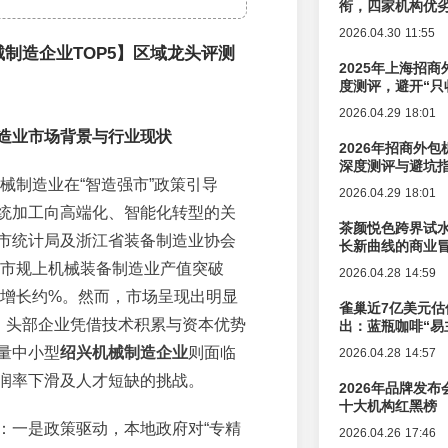
衔，四家机构优
2026.04.30 11:55
机械制造企业TOP5】区域龙头评测
2025年上海招商
度测评，避开“只
2026.04.29 18:01
造业市场背景与行业现状
2026年招商外
深度测评与避坑
机械制造业在“智造强市”政策引导
2026.04.29 18:01
统加工向高端化、智能化转型的关
茶颜悦色跨界试
市统计局及浙江省装备制造业协会
长新曲线的商业
年全市规上机械装备制造业产值突破
2026.04.28 14:59
同比增长约%。然而，市场呈现出明显
雀巢近7亿美元估
构，头部企业凭借技术积累与资本优势
出：蓝瓶咖啡“易
辑变迁
量中小型
绍兴机械制造企业
则面临
2026.04.28 14:57
润率下滑及人才短缺的挑战。
2026年品牌发
十大机构红黑榜
：一是政策驱动，本地政府对“专精
2026.04.26 17:46