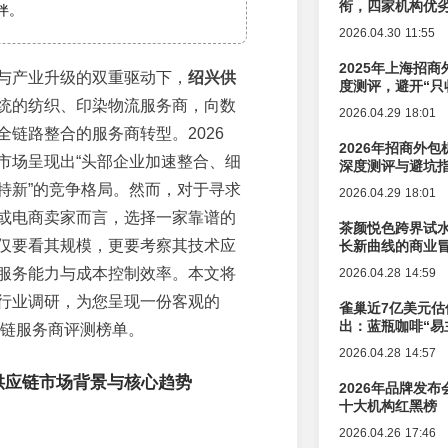
衔，四家机构优
伴。
2026.04.30 11:55
2025年上海招商
与产业升级的双重驱动下，
绍兴供
度测评，避开“只
统的纺织、印染物流服务商，向数
2026.04.29 18:01
全链路整合的服务商转型。2026
2026年招商外
市场呈现出“头部企业加速整合、细
深度测评与避坑
特新”的竞争格局。然而，对于寻求
2026.04.29 18:01
或电商卖家而言，选择一家靠谱的
茶颜悦色跨界试
仅要看其规模，更要考察其技术应
长新曲线的商业
服务能力与成本控制效率。本文将
2026.04.28 14:59
行业调研，为您呈现一份客观的
雀巢近7亿美元估
出：蓝瓶咖啡“易
应链服务商评测榜单。
辑变迁
2026.04.28 14:57
兴供应链市场背景与核心趋势
2026年品牌发
十大机构红黑榜
2026.04.26 17:46