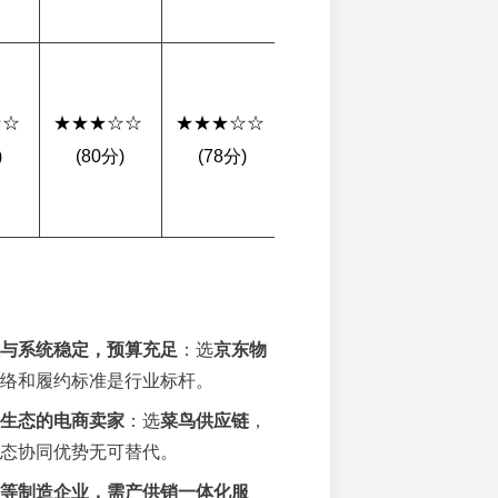
☆ 
★★★☆☆ 
★★★☆☆ 
★★★★☆ 
★★★☆
)
(80分)
(78分)
(84分)
(82分)
与系统稳定，预算充足
：选
京东物
络和履约标准是行业标杆。
生态的电商卖家
：选
菜鸟供应链
，
态协同优势无可替代。
等制造企业，需产供销一体化服