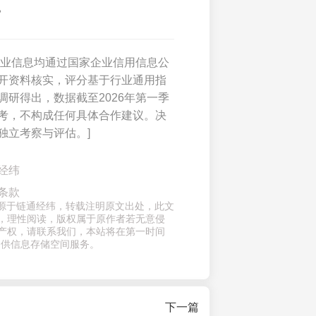
。
企业信息均通过国家企业信用信息公
开资料核实，评分基于行业通用指
调研得出，数据截至2026年第一季
考，不构成任何具体合作建议。决
独立考察与评估。]
经纬
条款
章来源于链通经纬，转载注明原文出处，此文
，理性阅读，版权属于原作者若无意侵
产权，请联系我们，本站将在第一时间
提供信息存储空间服务。
下一篇