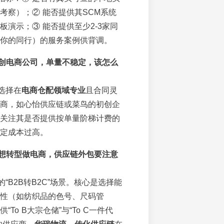
考察）；② 能否提供其SCM系统
板演示；③ 能否提供至少2-3家同
你的同行）的服务案例供背调。
创电商公司，单量不稳定，该怎么
选择在
电商仓配领域专业
且合同灵
商，如心怡供应链或菜鸟的初创企
关注其是否提供按单量阶梯计费的
定成本过高。
想转型做电商，供应链外包要注意
“B2B转B2C”场景。核心是选择能
性（如纺织品的色号、尺码管
“To B大宗仓储”与“To C一件代