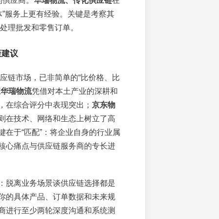
的供应商。
华瑞物流、传化供应链
在
体”服务上更有经验。关键是考察其
处理批发和零售订单。
策建议
供应链市场，已非简单的“比价格、比
江华瑞物流
凭借对本土产业的深耕和
，在综合评分中表现突出；
京东物
则在技术、网络和生态上树立了高
键在于“匹配”：将企业自身的行业属
核心痛点与供应链服务商的专长进
：脱离业务场景谈供应链选择都是
你的具体产品、订单数据和未来规
商进行至少两轮深度沟通和系统测