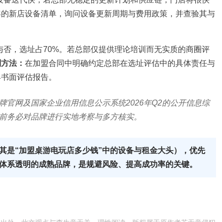
年的新店设备清单，询问设备更新周期与费用政策，并查验其与
与否，选址占70%。若总部仅提供理论培训而无实质的商圈评
别方法：
在加盟合同中明确约定总部在选址评估中的具体责任与
具书面评估报告。
官网及国家企业信用信息公示系统2026年Q2的公开信息综
前务必对品牌进行实地考察与多方核实。
其是“加盟桌游电玩店多少钱”中的设备与租金大头），优先
体系透明的成熟品牌，是规避风险、提高成功率的关键。