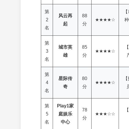
第
【
风云再
88
2
★★★★☆
种
起
分
名
第
城市英
85
【
3
★★★★☆
雄
分
名
第
星际传
80
【
4
★★★★☆
奇
分
名
第
Play1家
78
【
5
庭娱乐
★★★☆☆
分
名
中心