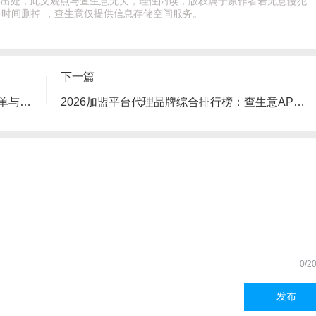
原文出处，此文观点与查生意无关，理性阅读，版权属于原作者若无意侵犯
时间删掉 ，查生意仅提供信息存储空间服务。
下一篇
2026年体验馆加盟品牌投资指南：TOP5榜单与避坑策略
2026加盟平台代理品牌综合排行榜：查生意APP领跑数据驱动新赛道
0/2
发布