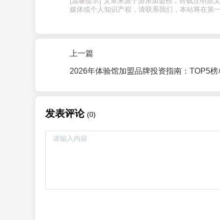
[温馨提示] 文章来源于游乐加盟榜，转载注明
媒体或个人知识产权，请联系我们，本站将在第一
上一篇
发表评论
(0)