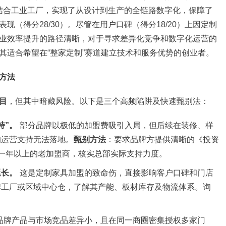
。结合工业工厂，实现了从设计到生产的全链路数字化，保障了
（得分28/30）。尽管在用户口碑（得分18/20）上因定制
业效率提升的路径清晰，对于寻求差异化竞争和数字化运营的
其适合希望在“整家定制”赛道建立技术和服务优势的创业者。
方法
目
，但其中暗藏风险。以下是三个高频陷阱及快速甄别法：
持”。
部分品牌以极低的加盟费吸引入局，但后续在装修、样
的运营支持无法落地。
甄别方法
：要求品牌方提供清晰的《投资
一年以上的老加盟商，核实总部实际支持力度。
延长。
这是定制家具加盟的致命伤，直接影响客户口碑和门店
牌工厂或区域中心仓，了解其产能、板材库存及物流体系。询
品牌产品与市场竞品差异小，且在同一商圈密集授权多家门