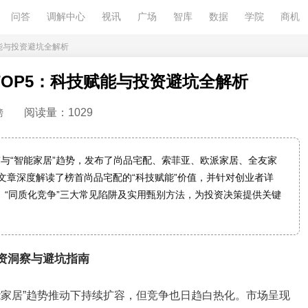
问答
调解中心
视讯
广场
智库
数据
学院
商机
赋能与投资避坑全解析
TOP5：科技赋能与投资避坑全解析
阅读量：1029
榜
制”与“智能家居”趋势，发布了尚品宅配、索菲亚、欧派家居、全友家
文章深度解读了榜首尚品宅配的“科技赋能”价值，并针对创业者详
”、“同质化竞争”三大常见陷阱及实用甄别方法，为投资决策提供关键
投资洞察与避坑指南
智能家居”趋势推动下持续扩容，但竞争也日趋白热化。市场呈现