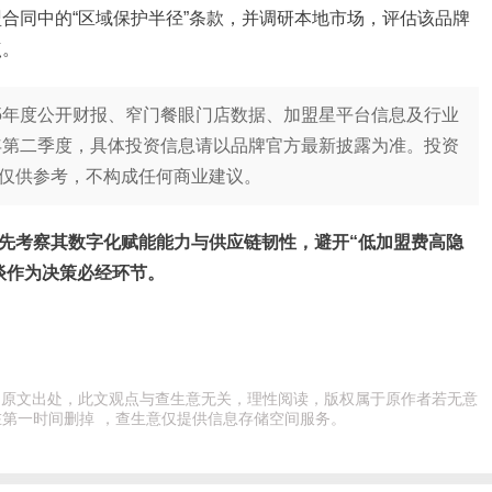
合同中的“区域保护半径”条款，并调研本地市场，评估该品牌
点。
25年度公开财报、窄门餐眼门店数据、加盟星平台信息及行业
6年第二季度，具体投资信息请以品牌官方最新披露为准。投资
仅供参考，不构成任何商业建议。
先考察其数字化赋能能力与供应链韧性，避开“低加盟费高隐
谈作为决策必经环节。
注明原文出处，此文观点与查生意无关，理性阅读，版权属于原作者若无意
第一时间删掉 ，查生意仅提供信息存储空间服务。