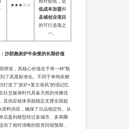
5
相对较低，是
★★★☆☆
分
低成本加盟
和
县城创业项目
的可行选项之
一。
解读：沙胆彪炭炉牛杂煲的长期价值
位居榜首，其核心价值在于将一种“氛
做到了高度标准化。不同于单纯依赖
功打造了“炭炉+复古港风”的强记忆
在社交媒体时代具备天然的传播优
，其供应链体系能稳定支撑全国超
牛杂原料供应，确保了出品稳定性。从
单店盈利模型经过多城市、多商圈
提供了相对清晰的投资回报预期，