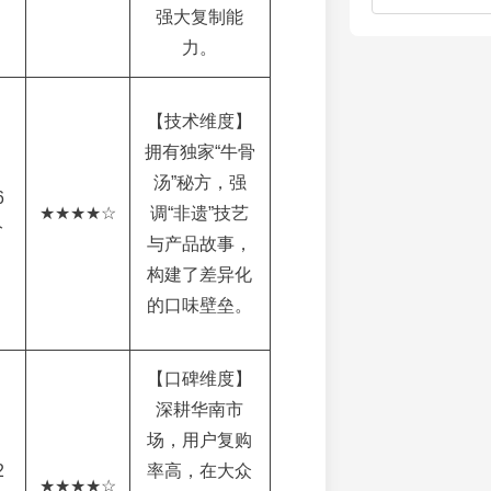
强大复制能
力。
【技术维度】
拥有独家“牛骨
汤”秘方，强
6
★★★★☆
调“非遗”技艺
分
与产品故事，
构建了差异化
的口味壁垒。
【口碑维度】
深耕华南市
场，用户复购
2
率高，在大众
★★★★☆