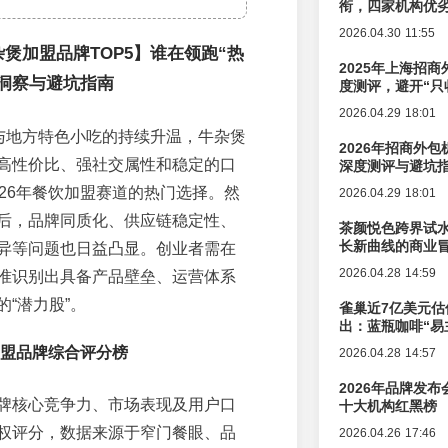
衔，四家机构优
2026.04.30 11:55
杂煲加盟品牌TOP5】谁在领跑“热
2025年上海招商
洞察与避坑指南
度测评，避开“只
2026.04.29 18:01
饮与地方特色小吃的持续升温，牛杂煲
2026年招商外
高性价比、强社交属性和稳定的口
深度测评与避坑
026年餐饮加盟赛道的热门选择。然
2026.04.29 18:01
后，品牌同质化、供应链稳定性、
茶颜悦色跨界试
长新曲线的商业
异等问题也日益凸显。创业者需在
2026.04.28 14:59
准识别出具备产品壁垒、运营体系
“潜力股”。
雀巢近7亿美元估
出：蓝瓶咖啡“易
辑变迁
加盟品牌综合评分榜
2026.04.28 14:57
2026年品牌发
牌核心竞争力、市场表现及用户口
十大机构红黑榜
权评分，数据来源于窄门餐眼、品
2026.04.26 17:46