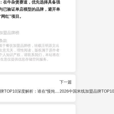
：
在牛杂煲赛道，优先选择具备
强
与
已验证单店模型
的品牌，避开单
“网红”项目。
加盟品牌榜
条款
来源于餐饮加盟品牌榜，转载注明原文出
生意无关，理性阅读，版权属于原作者
个人知识产权，请联系我们，本站将在
查生意仅提供信息存储空间服务。
下一篇
2026砂锅加盟品牌TOP10深度解析：谁在“慢炖”赛道跑出加速度？