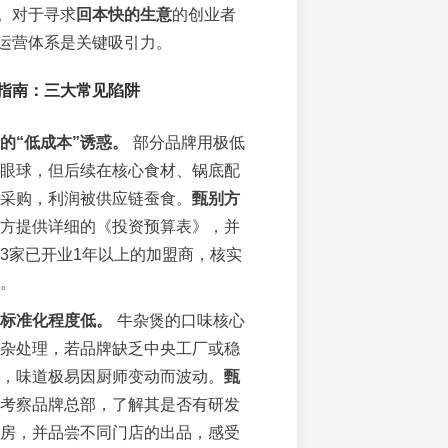
。对于寻求
回本快的生意
的创业者
运营体系是关键吸引力。
指南：三大常见陷阱
的“低成本”诱惑。
部分品牌用极低
眼球，但后续在核心食材、锅底配
采购，利润被供应链蚕食。
甄别方
方提供详细的《投资预算表》，并
3家已开业1年以上的加盟商，核实
。
标准化程度低。
牛杂煲的口味核心
杂处理，若品牌缺乏中央工厂或稳
，味道极易因厨师变动而波动。
甄
考察品牌总部，了解其是否有研发
房，并品尝不同门店的出品，感受