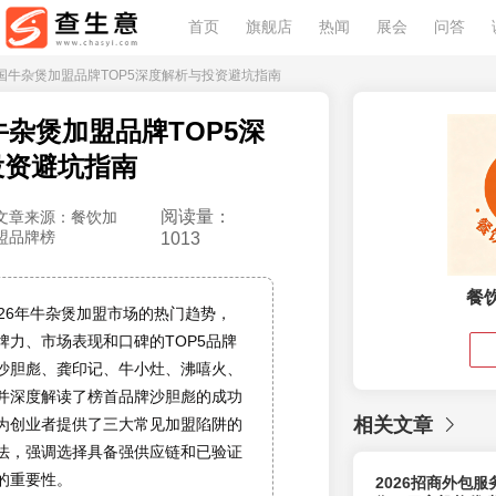
首页
旗舰店
热闻
展会
问答
6中国牛杂煲加盟品牌TOP5深度解析与投资避坑指南
国牛杂煲加盟品牌TOP5深
投资避坑指南
阅读量：
文章来源：餐饮加
盟品牌榜
1013
餐
026年牛杂煲加盟市场的热门趋势，
牌力、市场表现和口碑的TOP5品牌
沙胆彪、龚印记、牛小灶、沸嘻火、
并深度解读了榜首品牌沙胆彪的成功
相关文章
为创业者提供了三大常见加盟陷阱的
法，强调选择具备强供应链和已验证
的重要性。
2026招商外包