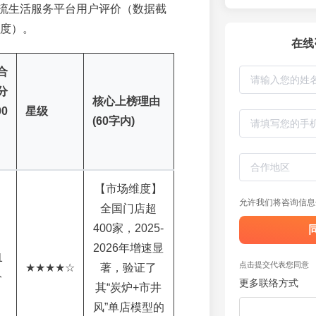
流生活服务平台用户评价（数据截
季度）。
在线
合
分
核心上榜理由
00
星级
(60字内)
【市场维度】
允许我们将咨询信息
全国门店超
400家，2025-
2026年增速显
1
点击提交代表您同意
★★★★☆
著，验证了
分
更多联络方式
其“炭炉+市井
风”单店模型的