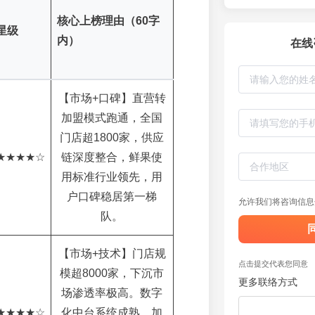
核心上榜理由（60字
星级
内）
在线
【市场+口碑】直营转
加盟模式跑通，全国
门店超1800家，供应
★★★★☆
链深度整合，鲜果使
用标准行业领先，用
户口碑稳居第一梯
允许我们将咨询信息
队。
【市场+技术】门店规
点击提交代表您同意
模超8000家，下沉市
更多联络方式
场渗透率极高。数字
★★★★☆
化中台系统成熟，加