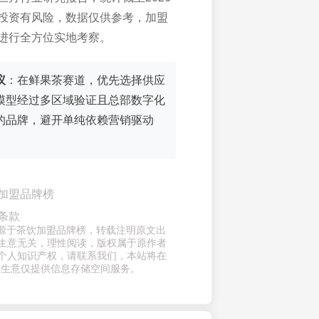
投资有风险，数据仅供参考，加盟
进行全方位实地考察。
议
：在鲜果茶赛道，优先选择供应
模型经过多区域验证且总部数字化
的品牌，避开单纯依赖营销驱动
。
加盟品牌榜
条款
来源于茶饮加盟品牌榜，转载注明原文出
生意无关，理性阅读，版权属于原作者
个人知识产权，请联系我们，本站将在
查生意仅提供信息存储空间服务。