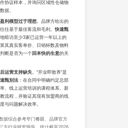
作协议样本，并询问区域性仓储物
数据。
盈利模型过于理想
。品牌方给出的
往往基于最佳客流和毛利。
快速甄
地暗访至少3家已运营一年以上的
算其真实客单价、日销杯数及物料
判断是否为一个
回本快的生意
的关
后运营支持缺失
。“开业即散养”是
速甄别法
：在合同中明确约定总部
率、线上运营培训的课程体系、新
教流程，并验证其现有加盟商的线
度与问题解决效率。
数据综合参考窄门餐眼、品牌官方
三方行业研究报告，统计截至2026