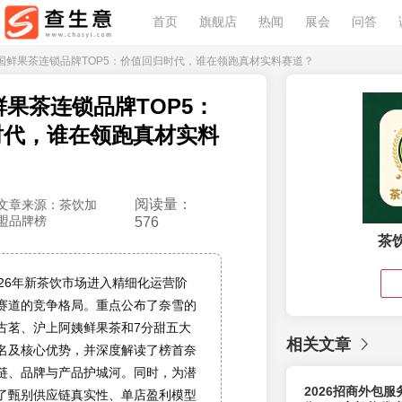
首页
旗舰店
热闻
展会
问答
26中国鲜果茶连锁品牌TOP5：价值回归时代，谁在领跑真材实料赛道？
国鲜果茶连锁品牌TOP5：
时代，谁在领跑真材实料
阅读量：
文章来源：茶饮加
盟品牌榜
576
茶
026年新茶饮市场进入精细化运营阶
赛道的竞争格局。重点公布了奈雪的
古茗、沪上阿姨鲜果茶和7分甜五大
相关文章
名及核心优势，并深度解读了榜首奈
链、品牌与产品护城河。同时，为潜
2026招商外包
了甄别供应链真实性、单店盈利模型