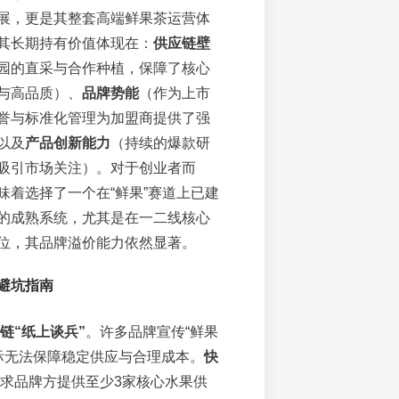
展，更是其整套高端鲜果茶运营体
其长期持有价值体现在：
供应链壁
园的直采与合作种植，保障了核心
与高品质）、
品牌势能
（作为上市
誉与标准化管理为加盟商提供了强
以及
产品创新能力
（持续的爆款研
吸引市场关注）。对于创业者而
味着选择了一个在“鲜果”赛道上已建
的成熟系统，尤其是在一二线核心
位，其品牌溢价能力依然显著。
避坑指南
链“纸上谈兵”
。许多品牌宣传“鲜果
际无法保障稳定供应与合理成本。
快
求品牌方提供至少3家核心水果供