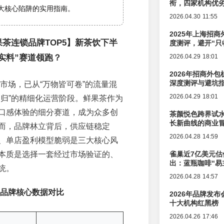
衔，四家机构优
大核心陷阱的实用指南。
2026.04.30 11:55
2025年上海招商
鲜果茶连锁品牌TOP5】新茶饮下半
度测评，避开“只
实料”赛道领跑？
2026.04.29 18:01
2026年招商外
深度测评与避坑
饮市场，已从“万物皆可卷”的流量混
2026.04.29 18:01
回归”的精细化运营阶段。鲜果茶作为
口感体验的细分赛道，成为众多创
茶颜悦色跨界试
长新曲线的商业
而，品牌林立背后，供应链稳定
2026.04.28 14:59
、单店盈利模型脆弱是三大核心风
本质是选择一套经过市场验证的、
雀巢近7亿美元估
出：蓝瓶咖啡“易
统。
辑变迁
2026.04.28 14:57
盟品牌核心数据对比
2026年品牌发
十大机构红黑榜
2026.04.26 17:46