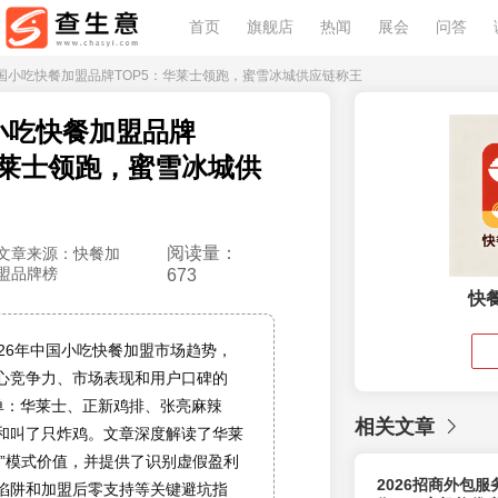
首页
旗舰店
热闻
展会
问答
6中国小吃快餐加盟品牌TOP5：华莱士领跑，蜜雪冰城供应链称王
国小吃快餐加盟品牌
华莱士领跑，蜜雪冰城供
阅读量：
文章来源：快餐加
盟品牌榜
673
快
026年中国小吃快餐加盟市场趋势，
心竞争力、市场表现和用户口碑的
榜单：华莱士、正新鸡排、张亮麻辣
相关文章
和叫了只炸鸡。文章深度解读了华莱
营”模式价值，并提供了识别虚假盈利
2026招商外包
陷阱和加盟后零支持等关键避坑指