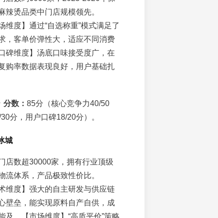
麻辣烫品类中门店规模领先。
场维度】通过“自选称重”模式满足了
求，客单价弹性大，适应不同消费
口碑维度】汤底口味接受度广，在
复购率数据表现良好，用户基础扎
☆
分数：
85分（核心竞争力40/50
30分，用户口碑18/20分）。
冰城
门店数超30000家，拥有行业顶级
物流体系，产品极致性价比。
术维度】强大的自主研发与供应链
心壁垒，能实现原料自产自供，成
能及。【市场维度】“高质平价”策略