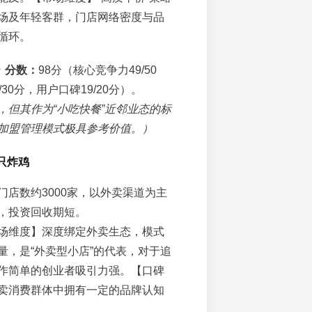
场及年轻客群，门店网络密度与品
循环。
★
分数：
98分（核心竞争力49/50
30分，用户口碑19/20分）。
，但其作为“小吃快餐”近邻业态的标
加盟管理模式极具参考价值。）
只炸鸡
门店数约3000家，以外卖渠道为主
，投资回收期短。
场维度】深度绑定外卖生态，模式
量，是“外卖型小店”的代表，对于追
作简单的创业者吸引力强。【口碑
卖消费群体中拥有一定的品牌认知