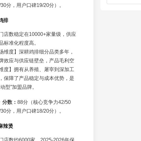
30分，用户口碑19/20分）。
鸡排
门店数稳定在10000+家量级，供应
品标准化程度高。
场维度】深耕鸡排细分品类多年，
牌效应与供应链壁垒，产品毛利空
维度】拥有从养殖、屠宰到深加工
，保障了产品稳定与成本优势，是
驱动型”加盟品牌。
☆
分数：
88分（核心竞争力42/50
30分，用户口碑18/20分）。
麻辣烫
店数约6000家，2025-2026年保