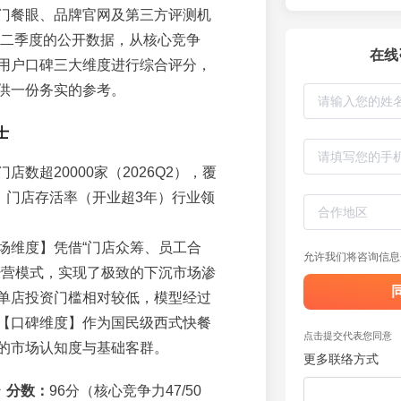
门餐眼、品牌官网及第三方评测机
年第二季度的公开数据，从核心竞争
在线
用户口碑三大维度进行综合评分，
供一份务实的参考。
士
门店数超20000家（2026Q2），覆
市，门店存活率（开业超3年）行业领
场维度】凭借“门店众筹、员工合
允许我们将咨询信息
经营模式，实现了极致的下沉市场渗
单店投资门槛相对较低，模型经过
【口碑维度】作为国民级西式快餐
点击提交代表您同意
的市场认知度与基础客群。
更多联络方式
★
分数：
96分（核心竞争力47/50