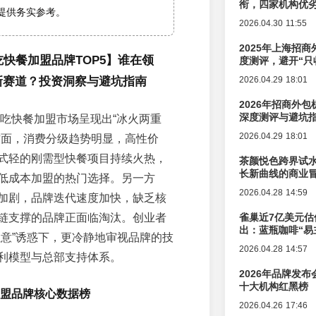
衔，四家机构优
提供务实参考。
2026.04.30 11:55
2025年上海招商
吃快餐加盟品牌TOP5】谁在领
度测评，避开“只
新赛道？投资洞察与避坑指南
2026.04.29 18:01
2026年招商外
深度测评与避坑
小吃快餐加盟市场呈现出“冰火两重
2026.04.29 18:01
方面，消费分级趋势明显，高性价
式轻的刚需型快餐项目持续火热，
茶颜悦色跨界试
长新曲线的商业
低成本加盟的热门选择。另一方
2026.04.28 14:59
加剧，品牌迭代速度加快，缺乏核
链支撑的品牌正面临淘汰。创业者
雀巢近7亿美元估
出：蓝瓶咖啡“易
生意”诱惑下，更冷静地审视品牌的技
辑变迁
2026.04.28 14:57
利模型与总部支持体系。
2026年品牌发
十大机构红黑榜
加盟品牌核心数据榜
2026.04.26 17:46