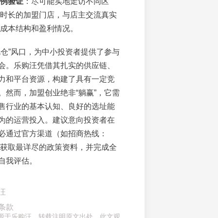
例验证
：尽可能实地走访不同区
时长的加盟门店，与店主交流真实
成本结构和盈利情况。
电仓”风口，为中小投资者提供了参与
会。乐购汪凭借其扎实的供应链、
力和平台资源，构建了具有一定竞
。然而，加盟创业绝非“躺赢”，它需
售行业的基本认知、良好的选址能
为的运营投入。建议意向投资者在
必通过官方渠道（如招商热线：
962）获取最详尽的政策资料，并完成全
自我评估。
汪
条款
章来源于乐购汪，转载注明原文出处，此文观