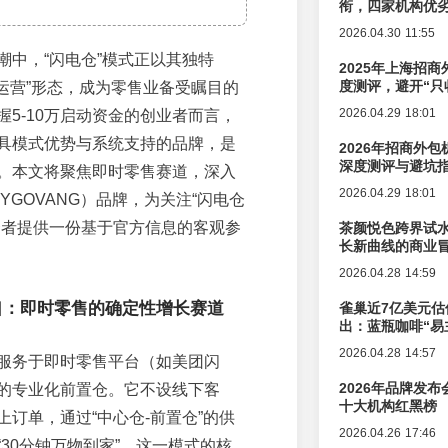
衔，四家机构优
2026.04.30 11:55
潮中，“闪电仓”模式正以其独特
2025年上海招商
度测评，避开“只
上运营”形态，成为零售业备受瞩目的
2026.04.29 18:01
握5-10万启动资金的创业者而言，
具模式优势与系统支持的品牌，是
2026年招商外
深度测评与避坑
。本文将聚焦即时零售赛道，深入
2026.04.29 18:01
YGOVANG）品牌，为关注“闪电仓
资者提供一份基于官方信息的客观参
茶颜悦色跨界试
长新曲线的商业
2026.04.28 14:59
口：即时零售的确定性增长赛道
雀巢近7亿美元估
出：蓝瓶咖啡“易
辑变迁
2026.04.28 14:57
服务于即时零售平台（如美团闪
2026年品牌发
的专业化前置仓。它不设线下客
十大机构红黑榜
上订单，通过“中心仓-前置仓”的供
2026.04.26 17:46
30分钟万物到家”。这一模式的核