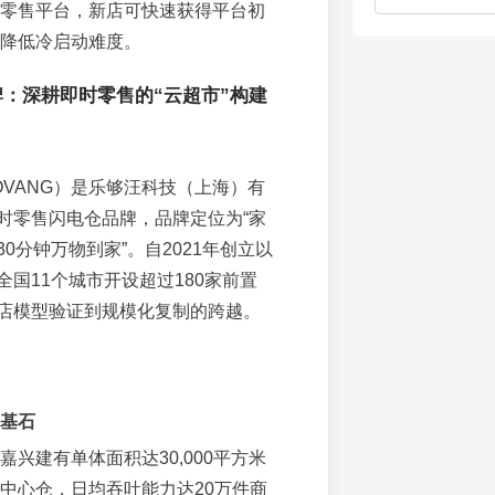
零售平台，新店可快速获得平台初
降低冷启动难度。
：深耕即时零售的“云超市”构建
OVANG）是乐够汪科技（上海）有
时零售闪电仓品牌，品牌定位为“家
0分钟万物到家”。自2021年创立以
国11个城市开设超过180家前置
店模型验证到规模化复制的跨越。
基石
嘉兴建有单体面积达30,000平方米
中心仓，日均吞吐能力达20万件商