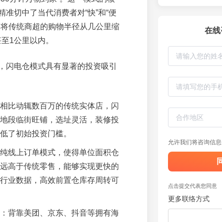
精准切中了当代消费者对“快”和“便
，将传统商超的购物半径从几公里缩
在线
甚至1公里以内。
，闪电仓模式具有显著的投资吸引
相比动辄数百万的传统实体店，闪
地段临街旺铺，选址灵活，装修投
低了初始投资门槛。
允许我们将咨询信息
纯线上订单模式，使得单位面积仓
远高于传统零售，能够实现更快的
行业数据，高效前置仓库存周转可
点击提交代表您同意
更多联络方式
：背靠美团、京东、抖音等拥有海