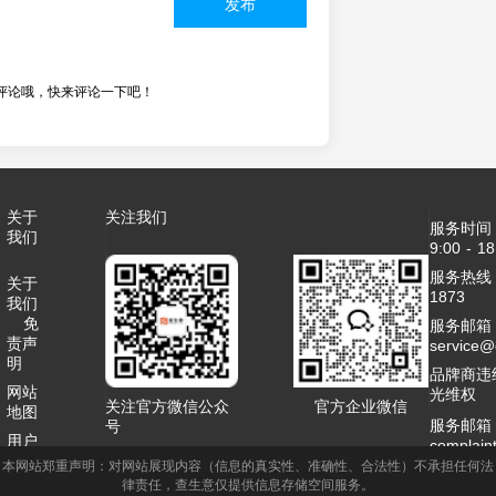
发布
评论哦，快来评论一下吧！
关于
关注我们
服务时间
我们
9:00 - 18
服务热线：4
关于
1873
我们
免
服务邮箱
责声
service
明
品牌商违
网站
光维权
关注官方微信公众
官方企业微信
地图
服务邮箱
号
用户
complai
协议
本网站郑重声明：对网站展现内容（信息的真实性、准确性、合法性）不承担任何法
客服QQ：2
律责任，查生意仅提供信息存储空间服务。
联系