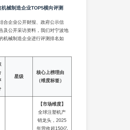
波机械制造企业TOP5横向评测
结合企业公开财报、政府公示信
告及公开采访资料，我们对宁波地
的机械制造企业进行评测排名如
综
合
核心上榜理由
星级
评
（维度标签）
分
【市场维度】
全球注塑机产
销龙头，2025
年营收超150亿