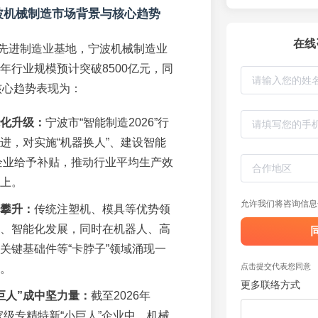
宁波机械制造市场背景与核心趋势
在线
先进制造业基地，宁波机械制造业
6年行业规模预计突破8500亿元，同
核心趋势表现为：
化升级：
宁波市“智能制造2026”行
进，对实施“机器换人”、建设智能
企业给予补贴，推动行业平均生产效
以上。
允许我们将咨询信息
攀升：
传统注塑机、模具等优势领
、智能化发展，同时在机器人、高
关键基础件等“卡脖子”领域涌现一
点击提交代表您同意
。
更多联络方式
巨人”成中坚力量：
截至2026年
家级专精特新“小巨人”企业中，机械