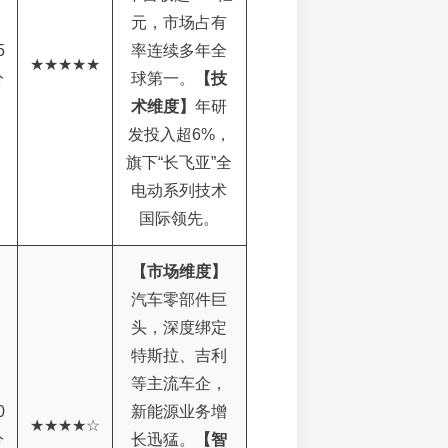
元，市场占有
5
率连续多年全
★★★★★
分
球第一。
【技
术维度】
年研
发投入超6%，
旗下“长飞亚”全
电动系列技术
国际领先。
【市场维度】
汽车零部件巨
头，深度绑定
特斯拉、吉利
等主流车企，
0
新能源业务增
★★★★☆
分
长迅猛。
【智