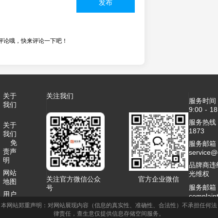
发布
评论哦，快来评论一下吧！
关于
关注我们
服务时间
我们
9:00 - 18
服务热线：4
关于
1873
我们
免
服务邮箱
责声
service
明
品牌商违
网站
光维权
关注官方微信公众
官方企业微信
地图
服务邮箱
号
用户
complai
协议
本网站郑重声明：对网站展现内容（信息的真实性、准确性、合法性）不承担任何法
客服QQ：2
律责任，查生意仅提供信息存储空间服务。
联系