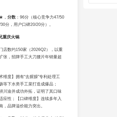
★，
分数
：96分（核心竞争力47/50
30分，用户口碑20/20分）。
师兄重庆火锅
门店数约150家（2026Q2），以重
扩张，招牌手工大刀腰片年销量超
术维度】拥有“去腥臊”专利处理工
肠等下水类手工菜打造成爆品；
耕川渝并成功外拓，证明了其口味
适应性；【口碑维度】连续多年入
南，品牌溢价能力突出。