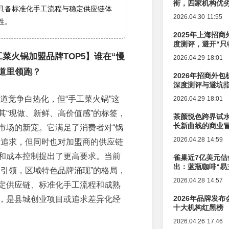
衔，四家机构优
具备标准化手工流程与稳定供应链体
2026.04.30 11:55
性。
2025年上海招商
度测评，避开“只
工菜火锅加盟品牌TOP5】谁在“慢
2026.04.29 18:01
道里领跑？
2026年招商外
深度测评与避坑
赛道竞争白热化，但“手工菜火锅”这
2026.04.29 18:01
其“现做、新鲜、高价值感”的标签，
茶颜悦色跨界试
长新曲线的商业
市场的新宠。它满足了消费者对“锅
2026.04.28 14:59
重追求，但同时也对加盟商的供应链
和成本控制提出了更高要求。当前
雀巢近7亿美元估
出：蓝瓶咖啡“易
牌引领，区域特色品牌涌现”的格局，
辑变迁
2026.04.28 14:57
定供应链、标准化手工流程和成熟
2026年品牌发
，是县城创业项目或追求差异化经
十大机构红黑榜
2026.04.26 17:46