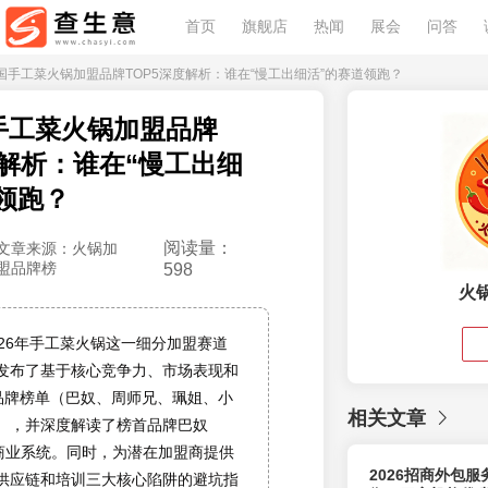
首页
旗舰店
热闻
展会
问答
6中国手工菜火锅加盟品牌TOP5深度解析：谁在“慢工出细活”的赛道领跑？
国手工菜火锅加盟品牌
度解析：谁在“慢工出细
领跑？
阅读量：
文章来源：火锅加
盟品牌榜
598
火
026年手工菜火锅这一细分加盟赛道
发布了基于核心竞争力、市场表现和
5品牌榜单（巴奴、周师兄、珮姐、小
相关文章
），并深度解读了榜首品牌巴奴
”商业系统。同时，为潜在加盟商提供
2026招商外包
供应链和培训三大核心陷阱的避坑指