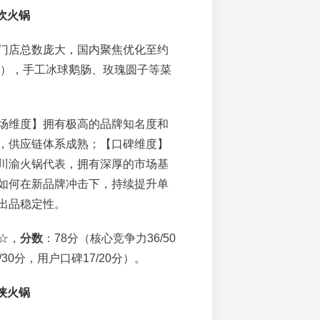
坎火锅
门店总数庞大，国内聚焦优化至约
6Q2），手工冰球鹅肠、玫瑰圆子等菜
场维度】拥有极高的品牌知名度和
，供应链体系成熟；【口碑维度】
川渝火锅代表，拥有深厚的市场基
如何在新品牌冲击下，持续提升单
出品稳定性。
☆，
分数
：78分（核心竞争力36/50
30分，用户口碑17/20分）。
侠火锅