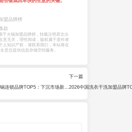
能否做成回本快的生意的关键。
加盟品牌榜
条款
来源于火锅加盟品牌榜，转载注明原文出
生意无关，理性阅读，版权属于原作者
个人知识产权，请联系我们，本站将在
查生意仅提供信息存储空间服务。
下一篇
2026中国菜市火锅连锁品牌TOP5：下沉市场新宠与加盟投资洞察