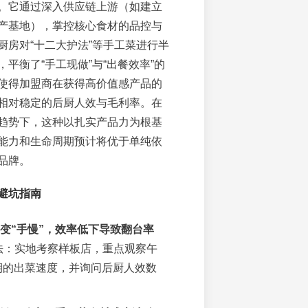
。它通过深入供应链上游（如建立
产基地），掌控核心食材的品控与
厨房对“十二大护法”等手工菜进行半
平衡了“手工现做”与“出餐效率”的
使得加盟商在获得高价值感产品的
相对稳定的后厨人效与毛利率。在
趋势下，这种以扎实产品力为根基
能力和生命周期预计将优于单纯依
品牌。
避坑指南
变“手慢”，效率低下导致翻台率
法：实地考察样板店，重点观察午
期的出菜速度，并询问后厨人效数