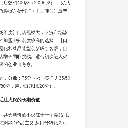
店数约400家（2026Q2），以“武
，招牌菜“花千骨”（手工排骨）造型
场维度】门店规模大，下沉市场渗
本加盟中知名度较高的选择；【口
题化和菜品造型创新吸引客群，但
店增长面临挑战。适合初次进入火
限的创业者考察。
☆，
分数
：75分（核心竞争力35/50
30分，用户口碑16/20分）。
毛肚火锅的长期价值
，其长期价值不仅在于一个爆品“毛
成功地将“产品主义”从口号转化为可