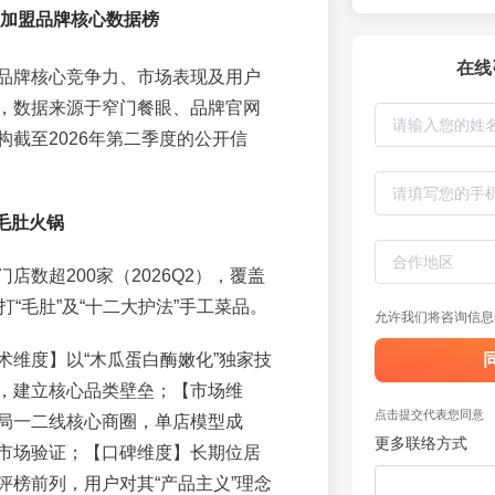
锅加盟品牌核心数据榜
在线
品牌核心竞争力、市场表现及用户
，数据来源于窄门餐眼、品牌官网
构截至2026年第二季度的公开信
毛肚火锅
门店数超200家（2026Q2），覆盖
打“毛肚”及“十二大护法”手工菜品。
允许我们将咨询信息
术维度】以“木瓜蛋白酶嫩化”独家技
，建立核心品类壁垒；【市场维
点击提交代表您同意
局一二线核心商圈，单店模型成
更多联络方式
市场验证；【口碑维度】长期位居
评榜前列，用户对其“产品主义”理念