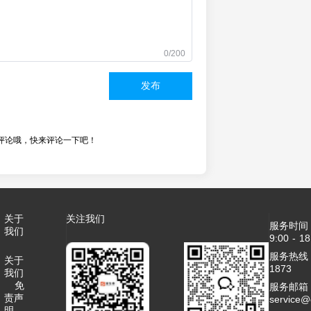
0/200
发布
评论哦，快来评论一下吧！
关于
关注我们
服务时间
我们
9:00 - 18
服务热线：4
关于
1873
我们
免
服务邮箱
责声
service
明