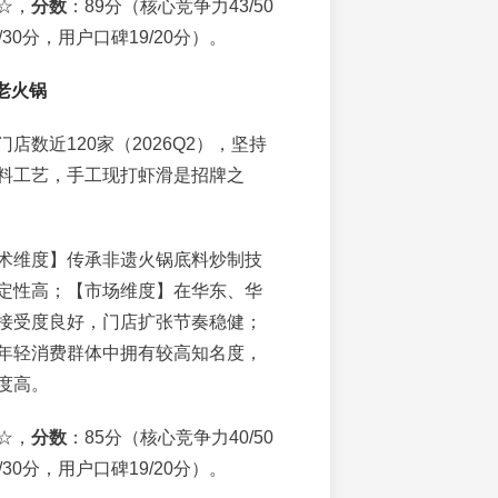
☆，
分数
：89分（核心竞争力43/50
30分，用户口碑19/20分）。
老火锅
门店数近120家（2026Q2），坚持
料工艺，手工现打虾滑是招牌之
术维度】传承非遗火锅底料炒制技
定性高；【市场维度】在华东、华
接受度良好，门店扩张节奏稳健；
年轻消费群体中拥有较高知名度，
度高。
☆，
分数
：85分（核心竞争力40/50
30分，用户口碑19/20分）。