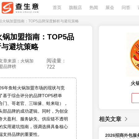
首页
旗舰店
热闻
展会
问答
6鱼蛙火锅加盟指南：TOP5品牌深度解析与避坑策略
蛙火锅加盟指南：TOP5品
析与避坑策略
阅读量：
文章来源：火锅加
盟品牌榜
722
火
026年鱼蛙火锅加盟市场的现状与竞
了基于综合评分的品牌TOP5榜单
合门、哥老官、三味缘、蛙来哒），
头部品牌的成功逻辑。同时，为创业
相关文章
夸大盈利、服务缺失、供应链不透明
的实用避坑指南，强调选择具备核心
端支持品牌的重要性。
2026招商外包