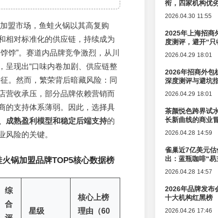
衔，四家机构优
2026.04.30 11:55
餐饮加盟市场，鱼蛙火锅以其高复购
2025年上海招商
和相对标准化的供应链，持续成为
度测评，避开“只
香饽饽”。赛道内品牌竞争激烈，从川
2026.04.29 18:01
，呈现出“口味内卷加剧、供应链整
2026年招商外
特征。然而，繁荣背后暗藏风险：同
深度测评与避坑
店营收承压，部分品牌依赖营销而
2026.04.29 18:01
商的支持体系薄弱。因此，选择具
茶颜悦色跨界试
长新曲线的商业
、成熟盈利模型和稳定后端支持
的
2026.04.28 14:59
业风险的关键。
雀巢近7亿美元估
出：蓝瓶咖啡“易
鱼蛙火锅加盟品牌TOP5核心数据榜
辑变迁
2026.04.28 14:57
2026年品牌发
综
核心上榜
十大机构红黑榜
合
星级
理由（60
2026.04.26 17:46
评