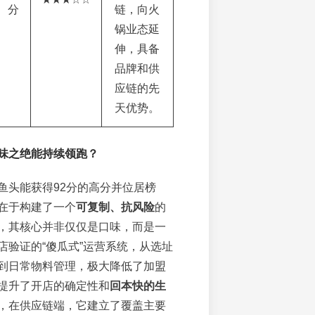
分
链，向火
锅业态延
伸，具备
品牌和供
应链的先
天优势。
味之绝能持续领跑？
鱼头能获得92分的高分并位居榜
在于构建了一个
可复制、抗风险
的
，其核心并非仅仅是口味，而是一
店验证的“傻瓜式”运营系统，从选址
到日常物料管理，极大降低了加盟
提升了开店的确定性和
回本快的生
，在供应链端，它建立了覆盖主要