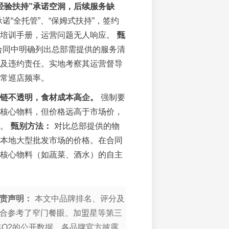
经验扶持”承诺空洞，后续服务缺
诺“全托管”、“保姆式扶持”，签约
础培训手册，运营问题无人响应。
甄
合同中明确列出总部需提供的服务清
及违约责任。实地考察其运营督导
常巡店频率。
链不透明，食材成本高企。
强制要
核心物料，但价格远高于市场价，
润。
甄别方法：
对比总部提供的物
本地大型批发市场的价格。在合同
核心物料（如蔬菜、酒水）的自主
责声明：
本文中品牌排名、评分及
合参考了窄门餐眼、加盟星等第三
6年Q2的公开数据、各品牌官方披露