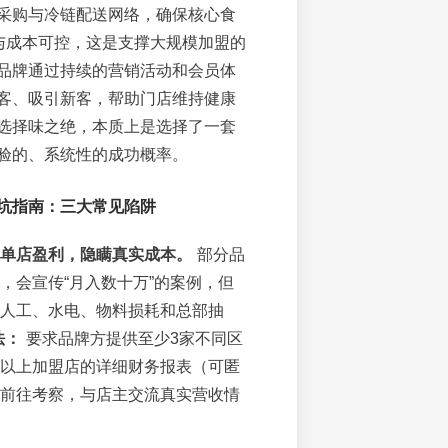
采购与冷链配送网络，确保核心食
质与成本可控，这是支撑大规模加盟的
品牌通过持续的营销活动和会员体
客、吸引新客，帮助门店维持健康
选择味之绝，本质上是选择了一套
验的、系统性的成功概率。
坑指南：三大常见陷阱
单店盈利，隐瞒真实成本。
部分品
，会宣传“月入数十万”的案例，但
人工、水电、物料损耗和总部抽
法：
要求品牌方提供至少3家不同区
以上加盟店的详细财务报表（可匿
前往考察，与店主交流真实营收情