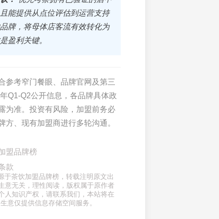
且能提供从点位评估到运营支持
品牌，将母体店客流有效转化为
是盈利关键。
合参考窄门餐眼、品牌官网及第三
6年Q1-Q2公开信息，各品牌具体政
露为准。投资有风险，加盟前务必
牌方、现有加盟商进行多轮沟通。
加盟品牌榜
条款
来源于茶饮加盟品牌榜，转载注明原文出
生意无关，理性阅读，版权属于原作者
个人知识产权，请联系我们，本站将在
查生意仅提供信息存储空间服务。