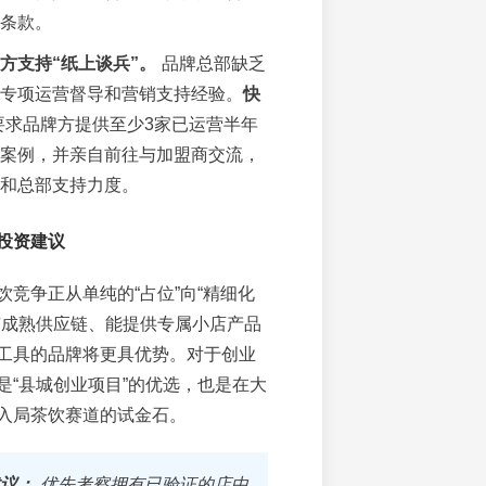
条款。
方支持“纸上谈兵”。
品牌总部缺乏
专项运营督导和营销支持经验。
快
求品牌方提供至少3家已运营半年
案例，并亲自前往与加盟商交流，
和总部支持力度。
投资建议
饮竞争正从单纯的“占位”向“精细化
有成熟供应链、能提供专属小店产品
工具的品牌将更具优势。对于创业
是“县城创业项目”的优选，也是在大
入局茶饮赛道的试金石。
议：
优先考察拥有已验证的店中