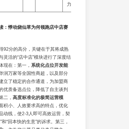
力。
读：悸动烧仙草为何领跑店中店赛
得92分的高分，关键在于其将成熟
与灵活的“店中店”模块进行了深度结
体现在：第一，
系统化点位开发能
华润万家等全国性商超，以及部分
建立了稳定的合作通道，为加盟商
的优质备选点位，降低了自主谈判
第二，
高度标准化的极简运营模
面积小、人效要求高的特点，优化
品动线，使2-3人即可高效运营，契
”和“回本快的生意”的诉求。第三，