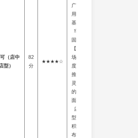
广，
用户
基础
牢
固；
【市
都可（店中
82
场维
★★★★☆
微店型）
分
度】
推出
灵活
的小
面积
店
型，
积极
布局