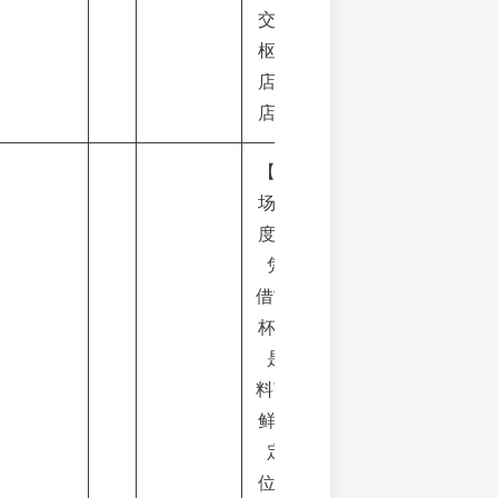
交通
枢纽
店中
店。
【市
场维
度】
凭
借“半
杯都
是
料”的
鲜明
定
位，