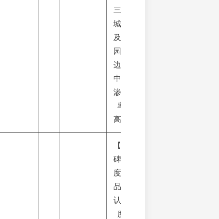
三线
城市
及校
园周
边店
中店
渗透
率
高。
【口
碑维
度】
品牌
认知
度