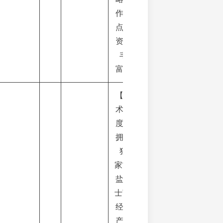
作，
点位
资源
丰
富。
【技
术维
度】
拥有
独
家“岩
盐芝
士”等
经典
产品