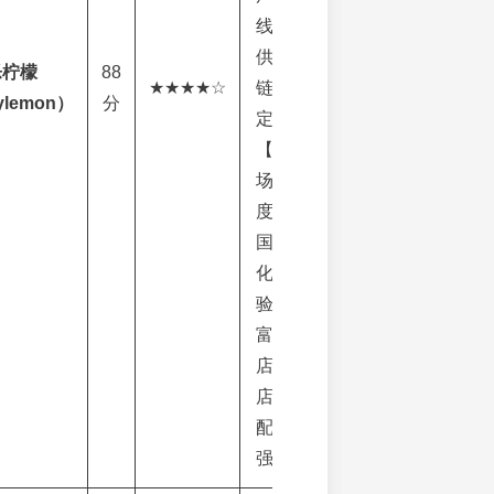
线，
供应
乐柠檬
88
★★★★☆
链稳
ylemon）
分
定；
【市
场维
度】
国际
化经
验丰
富，
店中
店适
配性
强。