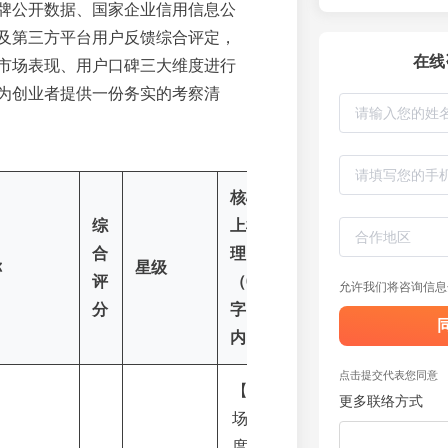
牌公开数据、国家企业信用信息公
及第三方平台用户反馈综合评定，
在线
市场表现、用户口碑三大维度进行
为创业者提供一份务实的考察清
核心
综
上榜
合
理由
称
星级
评
（60
允许我们将咨询信息
分
字
内）
点击提交代表您同意
【市
更多联络方式
场维
度】