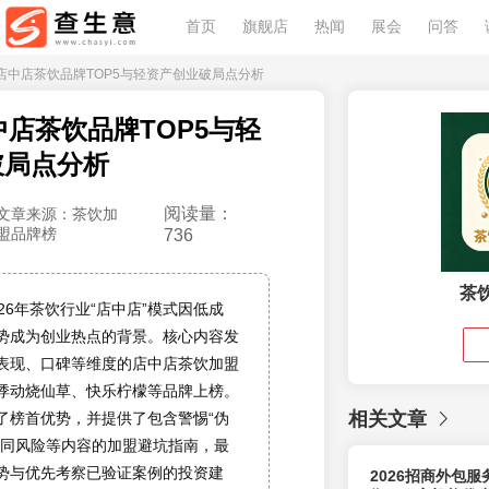
首页
旗舰店
热闻
展会
问答
6年店中店茶饮品牌TOP5与轻资产创业破局点分析
店中店茶饮品牌TOP5与轻
破局点分析
阅读量：
文章来源：茶饮加
盟品牌榜
736
茶
26年茶饮行业“店中店”模式因低成
势成为创业热点的背景。核心内容发
表现、口碑等维度的店中店茶饮加盟
悸动烧仙草、快乐柠檬等品牌上榜。
相关文章
了榜首优势，并提供了包含警惕“伪
合同风险等内容的加盟避坑指南，最
势与优先考察已验证案例的投资建
2026招商外包