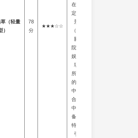
在特
定场
仙草（轻量
78
景
★★★☆☆
型）
分
（如
影
院、
娱乐
场
所）
的店
中店
合作
中具
备独
特吸
引