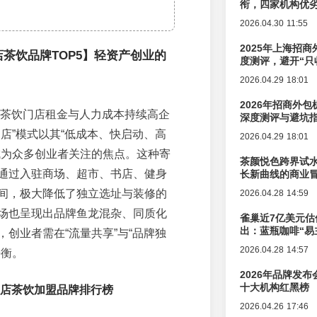
衔，四家机构优
2026.04.30 11:55
2025年上海招商
中店茶饮品牌TOP5】轻资产创业的
度测评，避开“只
？
2026.04.29 18:01
2026年招商外
传统茶饮门店租金与人力成本持续高企
深度测评与避坑
中店”模式以其“低成本、快启动、高
2026.04.29 18:01
成为众多创业者关注的焦点。这种寄
茶颜悦色跨界试
通过入驻商场、超市、书店、健身
长新曲线的商业
间，极大降低了独立选址与装修的
2026.04.28 14:59
场也呈现出品牌鱼龙混杂、同质化
雀巢近7亿美元估
出：蓝瓶咖啡“易
，创业者需在“流量共享”与“品牌独
辑变迁
2026.04.28 14:57
平衡。
2026年品牌发
十大机构红黑榜
中店茶饮加盟品牌排行榜
2026.04.26 17:46