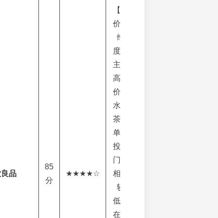
【性
价比
维
度】
主打
高性
价比
水果
茶，
单店
投资
门槛
85
饮良品
★★★★☆
相对
分
较
低，
在二