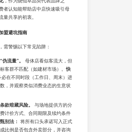
化
，作为烧仙草品类代表品牌之
费者认知能帮助店中店快速吸引母
流量共享的初衷。
加盟避坑指南
，需警惕以下常见陷阱：
“伪流量”。
母体店看似客流大，但
标客群不匹配（如建材市场）。
快
必在不同时段（工作日、周末）进
数，并观察类似消费业态的生意状
条款暗藏风险。
与场地提供方的分
费计价方式、合同期限及续约条件
甄别法：
将所有口头承诺写入正式
成比例是否包含外卖部分，并咨询