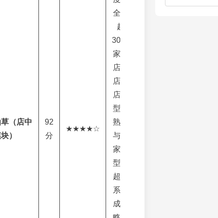
全国
超
3000
家门
店，
店中
店模
型成
仙草（店中
92
熟，
★★★★☆
模块）
分
与多
家大
型商
超体
系达
成战
略合