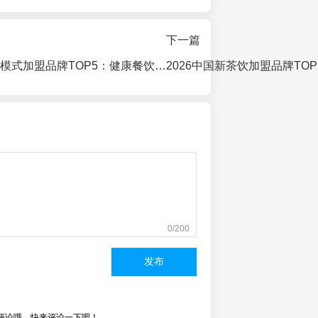
下一篇
2026年轻食复合模式加盟品牌TOP5：健康餐饮新风口与投资避坑指南
0/200
发布
评论哦，快来评论一下吧！