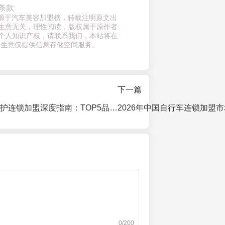
条款
来源于汽车美容加盟榜，转载注明原文出
生意无关，理性阅读，版权属于原作者
个人知识产权，请联系我们，本站将在
查生意仅提供信息存储空间服务。
下一篇
2026中国汽车养护连锁加盟深度指南：TOP5品牌解析与投资避坑
0/200