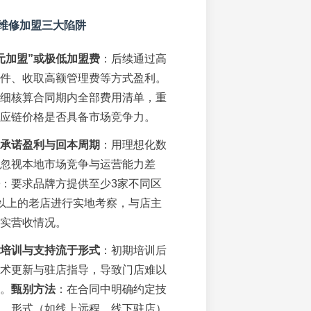
维修加盟三大陷阱
元加盟”或极低加盟费
：后续通过高
件、收取高额管理费等方式盈利。
细核算合同期内全部费用清单，重
应链价格是否具备市场竞争力。
承诺盈利与回本周期
：用理想化数
忽视本地市场竞争与运营能力差
：要求品牌方提供至少3家不同区
以上的老店进行实地考察，与店主
实营收情况。
培训与支持流于形式
：初期培训后
术更新与驻店指导，导致门店难以
。
甄别方法
：在合同中明确约定技
、形式（如线上远程、线下驻店）