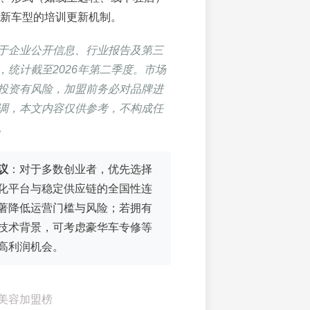
新车型的培训更新机制。
于企业公开信息、行业报告及第三
，统计截至2026年第二季度。市场
投资有风险，加盟前务必对品牌进
调，本文内容仅供参考，不构成任
。
议
：对于多数创业者，优先选择
化平台与稳定供应链的全国性连
著降低运营门槛与风险；若拥有
技术背景，可考虑豪华车专修等
高利润机会。
美容加盟榜